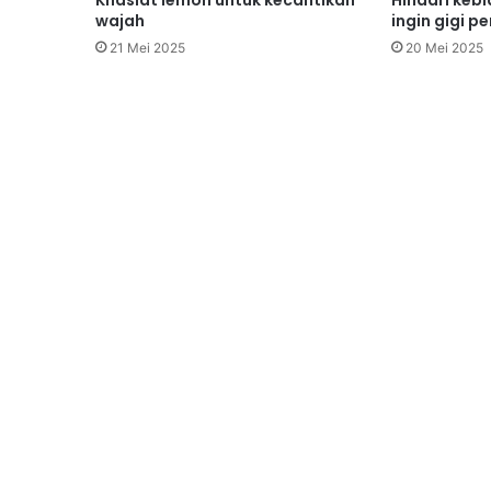
Khasiat lemon untuk kecantikan
Hindari kebi
wajah
ingin gigi p
21 Mei 2025
20 Mei 2025