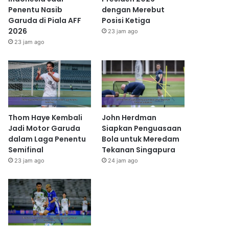
Penentu Nasib
dengan Merebut
Garuda di Piala AFF
Posisi Ketiga
2026
23 jam ago
23 jam ago
Thom Haye Kembali
John Herdman
Jadi Motor Garuda
Siapkan Penguasaan
dalam Laga Penentu
Bola untuk Meredam
Semifinal
Tekanan Singapura
23 jam ago
24 jam ago