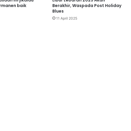
asaan ini jikalau
Libur Lebaran 2025 Akan
ermanen baik
Berakhir, Waspada Post Holiday
Blues
11 April 2025