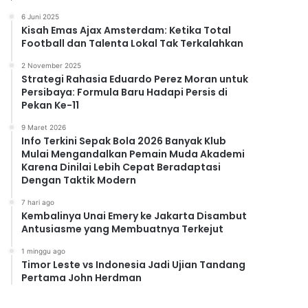
6 Juni 2025
Kisah Emas Ajax Amsterdam: Ketika Total
Football dan Talenta Lokal Tak Terkalahkan
2 November 2025
Strategi Rahasia Eduardo Perez Moran untuk
Persibaya: Formula Baru Hadapi Persis di
Pekan Ke-11
9 Maret 2026
Info Terkini Sepak Bola 2026 Banyak Klub
Mulai Mengandalkan Pemain Muda Akademi
Karena Dinilai Lebih Cepat Beradaptasi
Dengan Taktik Modern
7 hari ago
Kembalinya Unai Emery ke Jakarta Disambut
Antusiasme yang Membuatnya Terkejut
1 minggu ago
Timor Leste vs Indonesia Jadi Ujian Tandang
Pertama John Herdman