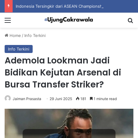
Indonesia Tersingkir dari ASEAN Championship 2026 Usai Ditahan Singapura
Menu
S
Home
/
Info Terkini
Info Terkini
Ademola Lookman Jadi
Bidikan Kejutan Arsenal di
Bursa Transfer Striker?
Jaiman Prasasta
29 Juni 2025
181
1 minute read