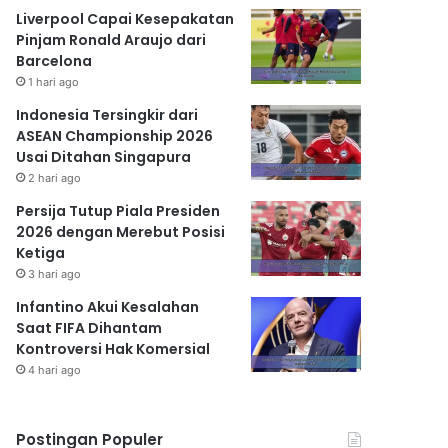
Liverpool Capai Kesepakatan
Pinjam Ronald Araujo dari
Barcelona
1 hari ago
Indonesia Tersingkir dari
ASEAN Championship 2026
Usai Ditahan Singapura
2 hari ago
Persija Tutup Piala Presiden
2026 dengan Merebut Posisi
Ketiga
3 hari ago
Infantino Akui Kesalahan
Saat FIFA Dihantam
Kontroversi Hak Komersial
4 hari ago
Postingan Populer