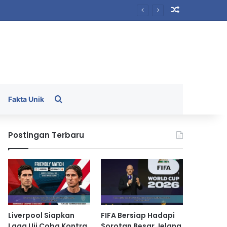
Random Arti
Search for
Fakta Unik
Postingan Terbaru
Liverpool Siapkan
FIFA Bersiap Hadapi
Laga Uji Coba Kontra
Sorotan Besar Jelang