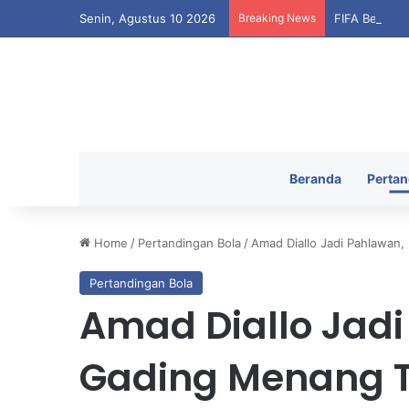
Senin, Agustus 10 2026
Breaking News
FIFA Bersiap
Beranda
Pertan
Home
/
Pertandingan Bola
/
Amad Diallo Jadi Pahlawan
Pertandingan Bola
Amad Diallo Jadi
Gading Menang T