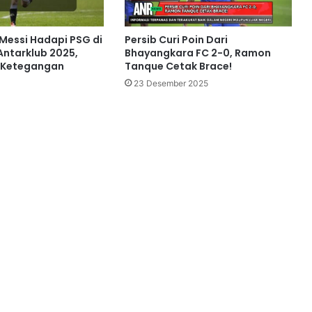
 Messi Hadapi PSG di
Persib Curi Poin Dari
Antarklub 2025,
Bhayangkara FC 2-0, Ramon
h Ketegangan
Tanque Cetak Brace!
23 Desember 2025