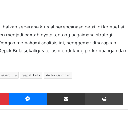
ihatkan seberapa krusial perencanaan detail di kompetisi
n menjadi contoh nyata tentang bagaimana strategi
engan memahami analisis ini, penggemar diharapkan
 Sepak Bola sekaligus terus mendukung perkembangan dan
 Guardiola
Sepak bola
Victor Osimhen
Pinterest
Messenger
Share via Email
Print