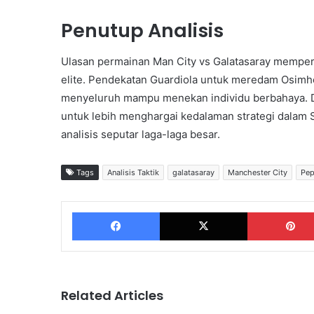
Penutup Analisis
Ulasan permainan Man City vs Galatasaray memperl
elite. Pendekatan Guardiola untuk meredam Osimhe
menyeluruh mampu menekan individu berbahaya. D
untuk lebih menghargai kedalaman strategi dalam
analisis seputar laga-laga besar.
Tags
Analisis Taktik
galatasaray
Manchester City
Pep
Facebook
X
Related Articles