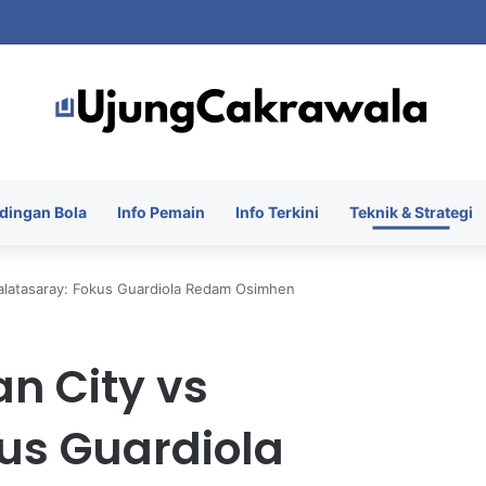
 Piala Presiden 2026 dengan Merebut Posisi Ketiga
dingan Bola
Info Pemain
Info Terkini
Teknik & Strategi
 Galatasaray: Fokus Guardiola Redam Osimhen
an City vs
us Guardiola