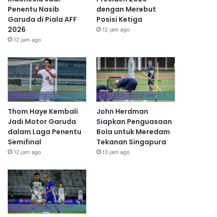
Penentu Nasib
dengan Merebut
Garuda di Piala AFF
Posisi Ketiga
2026
12 jam ago
12 jam ago
Thom Haye Kembali
John Herdman
Jadi Motor Garuda
Siapkan Penguasaan
dalam Laga Penentu
Bola untuk Meredam
Semifinal
Tekanan Singapura
12 jam ago
13 jam ago