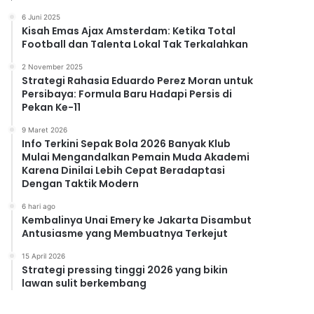
6 Juni 2025
Kisah Emas Ajax Amsterdam: Ketika Total
Football dan Talenta Lokal Tak Terkalahkan
2 November 2025
Strategi Rahasia Eduardo Perez Moran untuk
Persibaya: Formula Baru Hadapi Persis di
Pekan Ke-11
9 Maret 2026
Info Terkini Sepak Bola 2026 Banyak Klub
Mulai Mengandalkan Pemain Muda Akademi
Karena Dinilai Lebih Cepat Beradaptasi
Dengan Taktik Modern
6 hari ago
Kembalinya Unai Emery ke Jakarta Disambut
Antusiasme yang Membuatnya Terkejut
15 April 2026
Strategi pressing tinggi 2026 yang bikin
lawan sulit berkembang