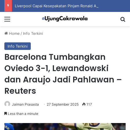
Liverpool Capai Kesepakatan Pinjam Ronald Araujo dari Barcelona
Menu
S
Home
/
Info Terkini
Info Terkini
Barcelona Tumbangkan
Oviedo 3-1, Lewandowski
dan Araujo Jadi Pahlawan –
Reuters
Jaiman Prasasta
27 September 2025
117
Less than a minute