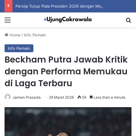
Persija Tutup Piala Presiden 2026 dengan Merebut Posisi Ketiga
Menu
S
Home
/
Info Pemain
Info Pemain
Beckham Putra Jawab Kritik
dengan Performa Memukau
di Laga Terbaru
Jaiman Prasasta
29 Maret 2026
59
Less than a minute