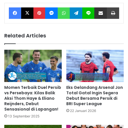
Facebook
X
Pinterest
Messenger
WhatsApp
Telegram
Line
Share via Email
Print
Related Articles
Momen Terbaik Duel Persib
Eks Gelandang Arsenal Jon
vs Persebaya: Kilas Balik
Total Gatal Ingin Segera
Aksi Thom Haye & Eliano
Debut Bersama Persik di
Reijnders, Debut
BRI Super League
Sensasional di Lapangan!
22 Januari 2026
13 September 2025