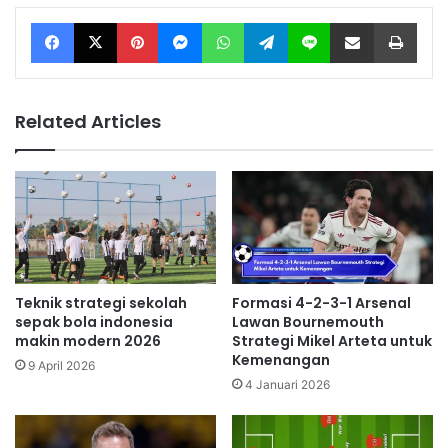
Facebook
X
Pinterest
Messenger
WhatsApp
Telegram
Line
Share via Email
Print
Related Articles
Teknik strategi sekolah
Formasi 4-2-3-1 Arsenal
sepak bola indonesia
Lawan Bournemouth
makin modern 2026
Strategi Mikel Arteta untuk
Kemenangan
9 April 2026
4 Januari 2026