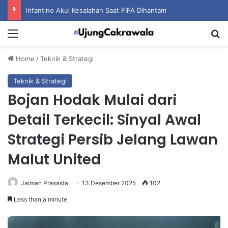
Infantino Akui Kesalahan Saat FIFA Dihantam Kontroversi Hak Komersial
Menu
S
Home
/
Teknik & Strategi
Teknik & Strategi
Bojan Hodak Mulai dari
Detail Terkecil: Sinyal Awal
Strategi Persib Jelang Lawan
Malut United
Jaiman Prasasta
13 Desember 2025
102
Less than a minute