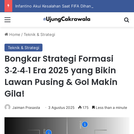
Infantino Akui Kesalahan Saat FIFA Dihantam Kontroversi Hak Komersial
Menu
S
Home
/
Teknik & Strategi
Teknik & Strategi
Bongkar Strategi Formasi
3‑2‑4‑1 Era 2025 yang Bikin
Lawan Pusing & Gol Makin
Gila!
Jaiman Prasasta
3 Agustus 2025
175
Less than a minute