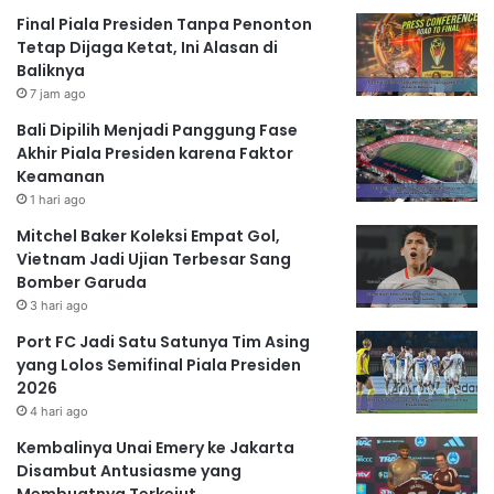
Final Piala Presiden Tanpa Penonton
Tetap Dijaga Ketat, Ini Alasan di
Baliknya
7 jam ago
Bali Dipilih Menjadi Panggung Fase
Akhir Piala Presiden karena Faktor
Keamanan
1 hari ago
Mitchel Baker Koleksi Empat Gol,
Vietnam Jadi Ujian Terbesar Sang
Bomber Garuda
3 hari ago
Port FC Jadi Satu Satunya Tim Asing
yang Lolos Semifinal Piala Presiden
2026
4 hari ago
Kembalinya Unai Emery ke Jakarta
Disambut Antusiasme yang