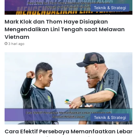
Teknik & Strategi
Mark Klok dan Thom Haye Disiapkan
Mengendalikan Lini Tengah saat Melawan
Vietnam
3 hari ago
Teknik & Strategi
Cara Efektif Persebaya Memanfaatkan Lebar