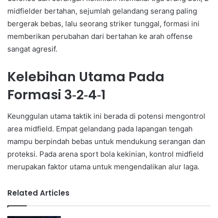
midfielder bertahan, sejumlah gelandang serang paling
bergerak bebas, lalu seorang striker tunggal, formasi ini
memberikan perubahan dari bertahan ke arah offense
sangat agresif.
Kelebihan Utama Pada
Formasi 3‑2‑4‑1
Keunggulan utama taktik ini berada di potensi mengontrol
area midfield. Empat gelandang pada lapangan tengah
mampu berpindah bebas untuk mendukung serangan dan
proteksi. Pada arena sport bola kekinian, kontrol midfield
merupakan faktor utama untuk mengendalikan alur laga.
Related Articles