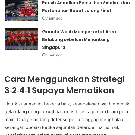
Persib Andalkan Pemulihan Singkat dan
Pertahanan Rapat Jelang Final
7 jam ago
Garuda Wajib Memperketat Area
Belakang sebelum Menantang
Singapura
1 hari ago
Cara Menggunakan Strategi
3‑2‑4‑1 Supaya Mematikan
Untuk susunan ini bekerja baik, kesebelasan wajib memiliki
gelandang dengan kuat dalam fisik serta pintar dalam pola
main. Dua gelandang defense perlu tanggap menghalau
serangan oposisi ketika sejumlah defender harus naik.