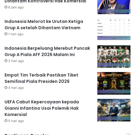
Dihantam Kontroversi Hak Komersial
6 jam ago
Indonesia Melorot ke Urutan Ketiga
Grup A setelah Dihantam Vietnam
1 hari ago
Indonesia Berpeluang Merebut Puncak
Grup A Piala AFF 2026 Malam Ini
3 hari ago
Empat Tim Terbaik Pastikan Tiket
Semifinal Piala Presiden 2026
4 hari ago
UEFA Cabut Kepercayaan kepada
Gianni Infantino Usai Polemik Hak
Komersial
5 hari ago