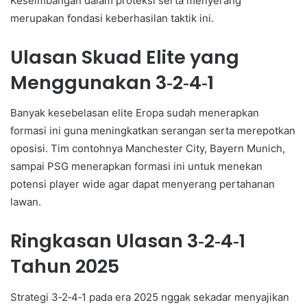
Keseimbangan dalam proteksi serta menyerang
merupakan fondasi keberhasilan taktik ini.
Ulasan Skuad Elite yang
Menggunakan 3‑2‑4‑1
Banyak kesebelasan elite Eropa sudah menerapkan
formasi ini guna meningkatkan serangan serta merepotkan
oposisi. Tim contohnya Manchester City, Bayern Munich,
sampai PSG menerapkan formasi ini untuk menekan
potensi player wide agar dapat menyerang pertahanan
lawan.
Ringkasan Ulasan 3‑2‑4‑1
Tahun 2025
Strategi 3‑2‑4‑1 pada era 2025 nggak sekadar menyajikan