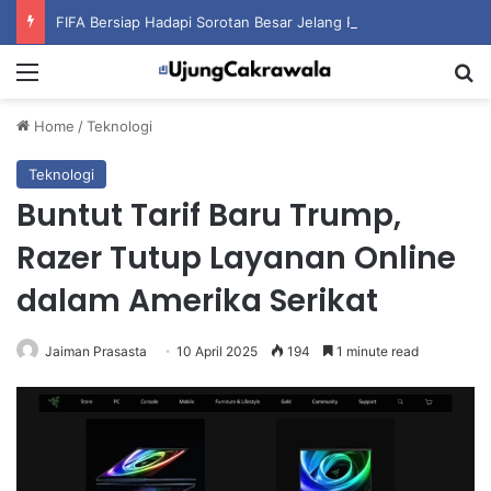
FIFA Bersiap Hadapi Sorotan Besar Jelang Pemilihan Presiden Baru Organisasi
Menu
S
Home
/
Teknologi
Teknologi
Buntut Tarif Baru Trump,
Razer Tutup Layanan Online
dalam Amerika Serikat
Jaiman Prasasta
10 April 2025
194
1 minute read