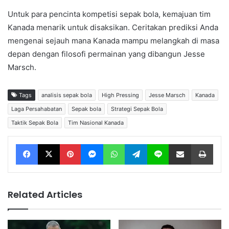
Untuk para pencinta kompetisi sepak bola, kemajuan tim
Kanada menarik untuk disaksikan. Ceritakan prediksi Anda
mengenai sejauh mana Kanada mampu melangkah di masa
depan dengan filosofi permainan yang dibangun Jesse
Marsch.
Tags
analisis sepak bola
High Pressing
Jesse Marsch
Kanada
Laga Persahabatan
Sepak bola
Strategi Sepak Bola
Taktik Sepak Bola
Tim Nasional Kanada
Facebook
X
Pinterest
Messenger
WhatsApp
Telegram
Line
Share via Email
Print
Related Articles