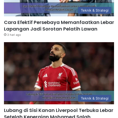
Teknik & Strategi
Cara Efektif Persebaya Memanfaatkan Lebar
Lapangan Jadi Sorotan Pelatih Lawan
3 hari ago
Teknik & Strategi
Lubang di Sisi Kanan Liverpool Terbuka Lebar
Setelah Kepergian Mohamed Salah