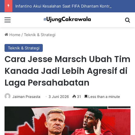
Infantino Akui Kesalahan Saat FIFA Dihantam Kontroversi Hak Komersial
Menu
S
Home
/
Teknik & Strategi
Teknik & Strategi
Cara Jesse Marsch Ubah Tim
Kanada Jadi Lebih Agresif di
Laga Persahabatan
Jaiman Prasasta
3 Juni 2026
31
Less than a minute