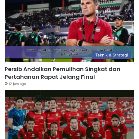
Teknik & Strategi
Persib Andalkan Pemulihan Singkat dan
Pertahanan Rapat Jelang Final
12 jam ago