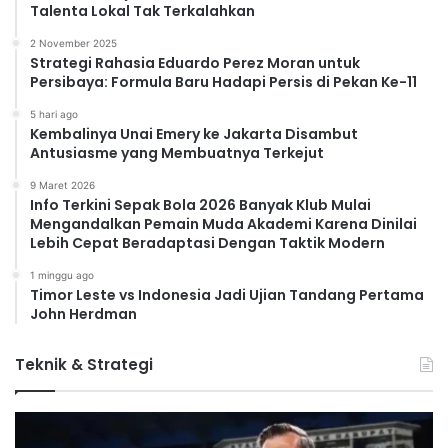
Talenta Lokal Tak Terkalahkan
2 November 2025
Strategi Rahasia Eduardo Perez Moran untuk
Persibaya: Formula Baru Hadapi Persis di Pekan Ke-11
5 hari ago
Kembalinya Unai Emery ke Jakarta Disambut
Antusiasme yang Membuatnya Terkejut
9 Maret 2026
Info Terkini Sepak Bola 2026 Banyak Klub Mulai
Mengandalkan Pemain Muda Akademi Karena Dinilai
Lebih Cepat Beradaptasi Dengan Taktik Modern
1 minggu ago
Timor Leste vs Indonesia Jadi Ujian Tandang Pertama
John Herdman
Teknik & Strategi