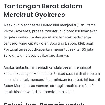
Tantangan Berat dalam
Merekrut Gyokeres
Meskipun Manchester United kini menjadi tujuan utama
Viktor Gyokeres, proses transfer ini diprediksi tidak akan
berjalan mulus. Tantangan utama terletak pada harga
banderol yang dipatok oleh Sporting Lisbon. Klub asal
Portugal tersebut dikabarkan menuntut sekitar 85 juta
Euro untuk melepas striker andalannya.
Angka fantastis ini menjadi kendala besar, mengingat
kondisi keuangan Manchester United saat ini dinilai belum
memadai untuk memenuhi permintaan tersebut. Ini berarti
Setan Merah harus mencari strategi kreatif dan efektif
untuk bisa mewujudkan transfer impian ini.