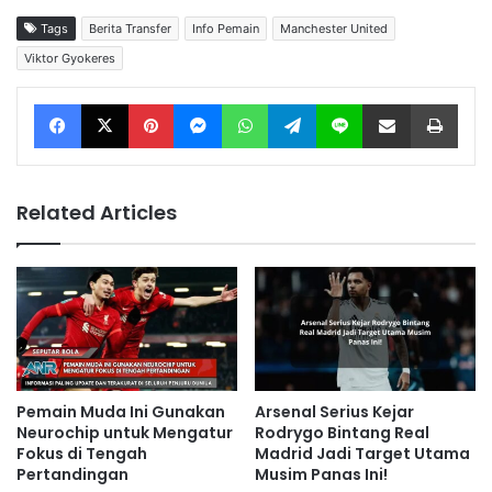
Tags
Berita Transfer
Info Pemain
Manchester United
Viktor Gyokeres
Facebook
X
Pinterest
Messenger
WhatsApp
Telegram
Line
Share via Email
Print
Related Articles
Pemain Muda Ini Gunakan
Arsenal Serius Kejar
Neurochip untuk Mengatur
Rodrygo Bintang Real
Fokus di Tengah
Madrid Jadi Target Utama
Pertandingan
Musim Panas Ini!