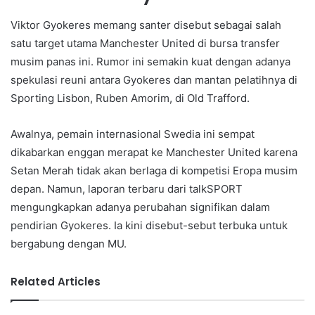
Viktor Gyokeres memang santer disebut sebagai salah
satu target utama Manchester United di bursa transfer
musim panas ini. Rumor ini semakin kuat dengan adanya
spekulasi reuni antara Gyokeres dan mantan pelatihnya di
Sporting Lisbon, Ruben Amorim, di Old Trafford.
Awalnya, pemain internasional Swedia ini sempat
dikabarkan enggan merapat ke Manchester United karena
Setan Merah tidak akan berlaga di kompetisi Eropa musim
depan. Namun, laporan terbaru dari talkSPORT
mengungkapkan adanya perubahan signifikan dalam
pendirian Gyokeres. Ia kini disebut-sebut terbuka untuk
bergabung dengan MU.
Related Articles