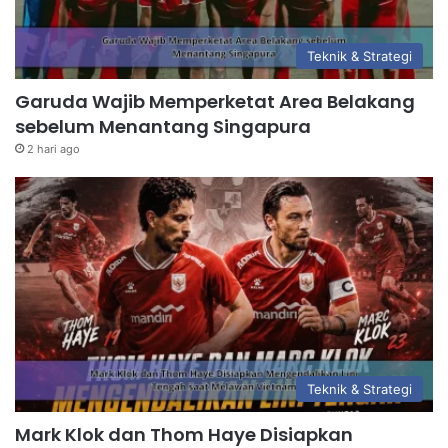
Teknik & Strategi
Garuda Wajib Memperketat Area Belakang
sebelum Menantang Singapura
2 hari ago
Teknik & Strategi
Mark Klok dan Thom Haye Disiapkan