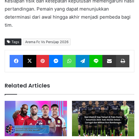
Kesiapan fisik dan ketepatan keputusan memengaruhi hasil
pertandingan. Pemain yang dapat menunjukkan
determinasi dari awal hingga akhir menjadi pembeda bagi
tim.
Tags
Arema Fc Vs Persijap 2026
Facebook
X
Pinterest
Messenger
WhatsApp
Telegram
Line
Share via Email
Print
Related Articles