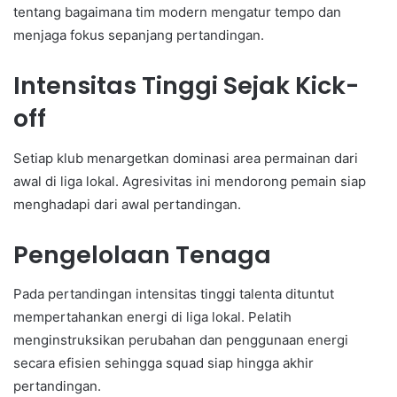
tentang bagaimana tim modern mengatur tempo dan
menjaga fokus sepanjang pertandingan.
Intensitas Tinggi Sejak Kick-
off
Setiap klub menargetkan dominasi area permainan dari
awal di liga lokal. Agresivitas ini mendorong pemain siap
menghadapi dari awal pertandingan.
Pengelolaan Tenaga
Pada pertandingan intensitas tinggi talenta dituntut
mempertahankan energi di liga lokal. Pelatih
menginstruksikan perubahan dan penggunaan energi
secara efisien sehingga squad siap hingga akhir
pertandingan.