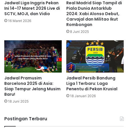
Jadwal Liga Inggris Pekan
Real Madrid Siap Tampil di
Ini 14–17 Maret 2026 Live di
Piala Dunia Antarklub
SCTV, MOJI, dan Vidio
2024: Xabi Alonso Debut,
Carvajal dan Militao Ikut
16 Maret 2026
Rombongan
8 Juni 2025
Jadwal Pramusim
Jadwal Persib Bandung
Barcelona 2025 di Asia:
Liga 1 Terbaru: Laga
Siap Tempur Jelang Musim
Penentu di Pekan Krusial
Baru!
18 Januari 2026
18 Juni 2025
Postingan Terbaru