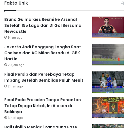
Fakta Unik
Bruno Guimaraes Resmi ke Arsenal
Setelah 195 Laga dan 31 Gol Bersama
Newcastle
9 jam ago
Jakarta Jadi Panggung Langka Saat
Chelsea dan AC Milan Beradu di GBK
Hari Ini
20 jam ago
Final Persib dan Persebaya Tetap
Imbang Setelah Sembilan Puluh Menit
2 hari ago
Final Piala Presiden Tanpa Penonton
Tetap Dijaga Ketat, Ini Alasan di
Baliknya
3 hari ago
Bali Dipilih Menjadi Panggung Fase