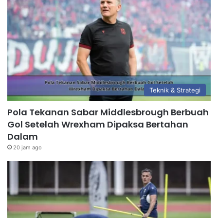
Teknik & Strategi
Pola Tekanan Sabar Middlesbrough Berbuah
Gol Setelah Wrexham Dipaksa Bertahan
Dalam
20 jam ago