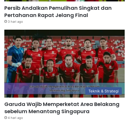
Persib Andalkan Pemulihan Singkat dan
Pertahanan Rapat Jelang Final
3 hari ago
Teknik & Strategi
Garuda Wajib Memperketat Area Belakang
sebelum Menantang Singapura
4 hari ago