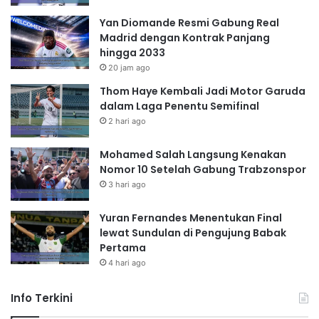
Yan Diomande Resmi Gabung Real
Madrid dengan Kontrak Panjang
hingga 2033
20 jam ago
Thom Haye Kembali Jadi Motor Garuda
dalam Laga Penentu Semifinal
2 hari ago
Mohamed Salah Langsung Kenakan
Nomor 10 Setelah Gabung Trabzonspor
3 hari ago
Yuran Fernandes Menentukan Final
lewat Sundulan di Pengujung Babak
Pertama
4 hari ago
Info Terkini