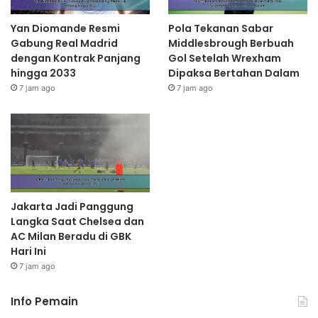
Yan Diomande Resmi
Pola Tekanan Sabar
Gabung Real Madrid
Middlesbrough Berbuah
dengan Kontrak Panjang
Gol Setelah Wrexham
hingga 2033
Dipaksa Bertahan Dalam
7 jam ago
7 jam ago
Jakarta Jadi Panggung
Langka Saat Chelsea dan
AC Milan Beradu di GBK
Hari Ini
7 jam ago
Info Pemain