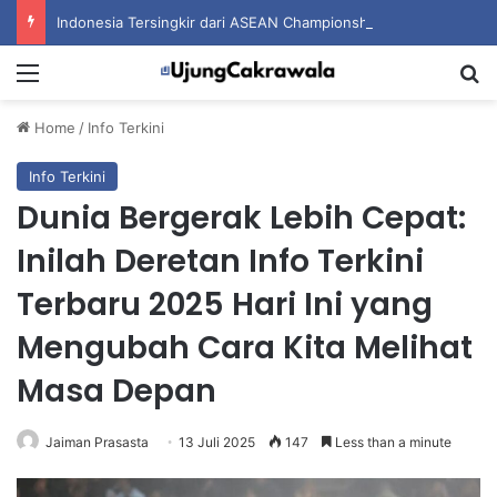
Indonesia Tersingkir dari ASEAN Championship 2026 Usai Ditahan Singapura
Menu
S
Home
/
Info Terkini
Info Terkini
Dunia Bergerak Lebih Cepat:
Inilah Deretan Info Terkini
Terbaru 2025 Hari Ini yang
Mengubah Cara Kita Melihat
Masa Depan
Jaiman Prasasta
13 Juli 2025
147
Less than a minute