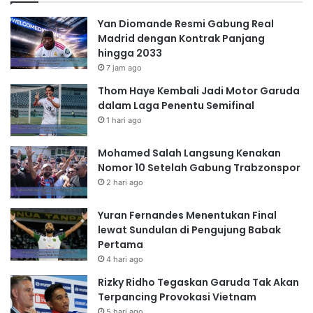
Yan Diomande Resmi Gabung Real
Madrid dengan Kontrak Panjang
hingga 2033
7 jam ago
Thom Haye Kembali Jadi Motor Garuda
dalam Laga Penentu Semifinal
1 hari ago
Mohamed Salah Langsung Kenakan
Nomor 10 Setelah Gabung Trabzonspor
2 hari ago
Yuran Fernandes Menentukan Final
lewat Sundulan di Pengujung Babak
Pertama
4 hari ago
Rizky Ridho Tegaskan Garuda Tak Akan
Terpancing Provokasi Vietnam
5 hari ago