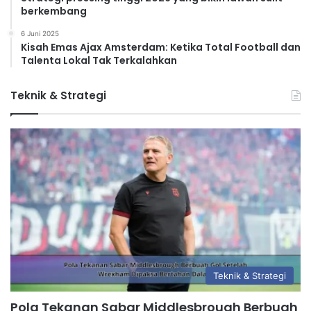
berkembang
6 Juni 2025
Kisah Emas Ajax Amsterdam: Ketika Total Football dan
Talenta Lokal Tak Terkalahkan
Teknik & Strategi
Teknik & Strategi
Pola Tekanan Sabar Middlesbrough Berbuah