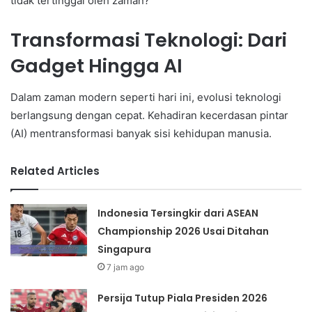
tidak tertinggal oleh zaman?
Transformasi Teknologi: Dari
Gadget Hingga AI
Dalam zaman modern seperti hari ini, evolusi teknologi
berlangsung dengan cepat. Kehadiran kecerdasan pintar
(AI) mentransformasi banyak sisi kehidupan manusia.
Related Articles
Indonesia Tersingkir dari ASEAN
Championship 2026 Usai Ditahan
Singapura
7 jam ago
Persija Tutup Piala Presiden 2026