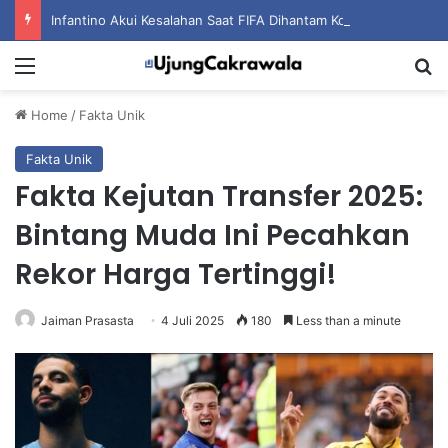
Infantino Akui Kesalahan Saat FIFA Dihantam Kontroversi Hak Komersial
Menu
S
Home
/
Fakta Unik
Fakta Unik
Fakta Kejutan Transfer 2025:
Bintang Muda Ini Pecahkan
Rekor Harga Tertinggi!
Jaiman Prasasta
4 Juli 2025
180
Less than a minute