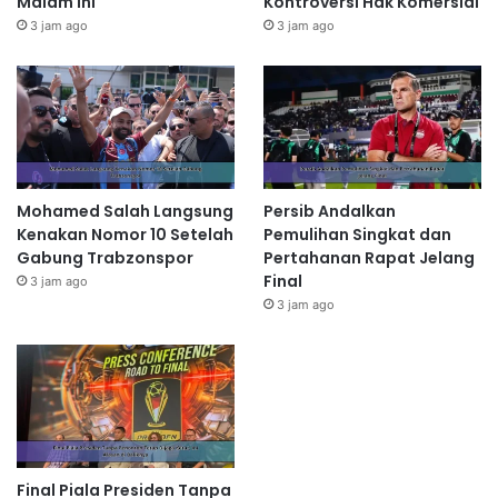
Malam Ini
Kontroversi Hak Komersial
3 jam ago
3 jam ago
Mohamed Salah Langsung
Persib Andalkan
Kenakan Nomor 10 Setelah
Pemulihan Singkat dan
Gabung Trabzonspor
Pertahanan Rapat Jelang
Final
3 jam ago
3 jam ago
Final Piala Presiden Tanpa