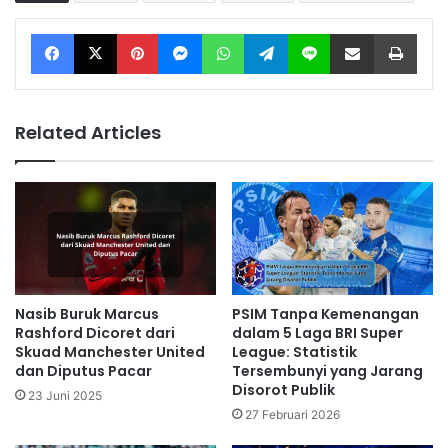
Facebook
X
Pinterest
Messenger
WhatsApp
Telegram
Line
Share via Email
Print
Related Articles
Nasib Buruk Marcus
PSIM Tanpa Kemenangan
Rashford Dicoret dari
dalam 5 Laga BRI Super
Skuad Manchester United
League: Statistik
dan Diputus Pacar
Tersembunyi yang Jarang
Disorot Publik
23 Juni 2025
27 Februari 2026