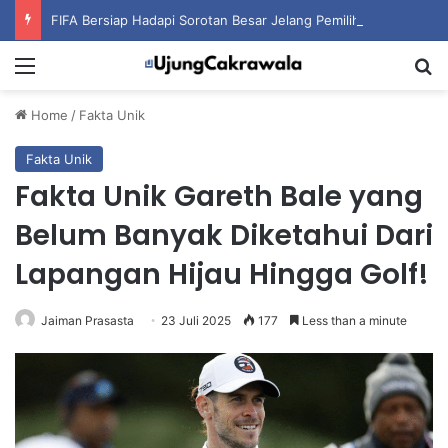
FIFA Bersiap Hadapi Sorotan Besar Jelang Pemilihan Presiden Baru Organisasi
Menu
S
Home
/
Fakta Unik
Fakta Unik
Fakta Unik Gareth Bale yang
Belum Banyak Diketahui Dari
Lapangan Hijau Hingga Golf!
Jaiman Prasasta
23 Juli 2025
177
Less than a minute