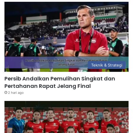
Teknik & Strategi
Persib Andalkan Pemulihan Singkat dan
Pertahanan Rapat Jelang Final
2 hari ago