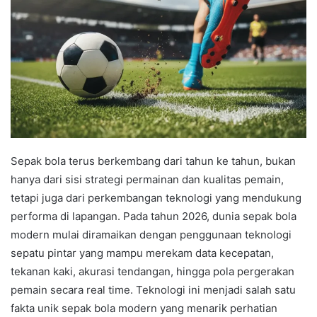
Sepak bola terus berkembang dari tahun ke tahun, bukan
hanya dari sisi strategi permainan dan kualitas pemain,
tetapi juga dari perkembangan teknologi yang mendukung
performa di lapangan. Pada tahun 2026, dunia sepak bola
modern mulai diramaikan dengan penggunaan teknologi
sepatu pintar yang mampu merekam data kecepatan,
tekanan kaki, akurasi tendangan, hingga pola pergerakan
pemain secara real time. Teknologi ini menjadi salah satu
fakta unik sepak bola modern yang menarik perhatian