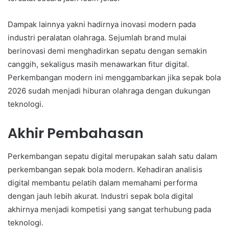
Dampak lainnya yakni hadirnya inovasi modern pada
industri peralatan olahraga. Sejumlah brand mulai
berinovasi demi menghadirkan sepatu dengan semakin
canggih, sekaligus masih menawarkan fitur digital.
Perkembangan modern ini menggambarkan jika sepak bola
2026 sudah menjadi hiburan olahraga dengan dukungan
teknologi.
Akhir Pembahasan
Perkembangan sepatu digital merupakan salah satu dalam
perkembangan sepak bola modern. Kehadiran analisis
digital membantu pelatih dalam memahami performa
dengan jauh lebih akurat. Industri sepak bola digital
akhirnya menjadi kompetisi yang sangat terhubung pada
teknologi.