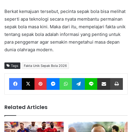
Berkat kemajuan tersebut, pecinta sepak bola bisa melihat
seperti apa teknologi secara nyata membantu permainan
sepak bola masa kini. Maka dari itu, mempelajari fakta unik
tentang sepak bola adalah informasi yang penting untuk
para penggemar agar semakin mengetahui masa depan
dunia olahraga modern.
Tags
Fakta Unik Sepak Bola 2026
Facebook
X
Pinterest
Messenger
WhatsApp
Telegram
Line
Share via Email
Print
Related Articles