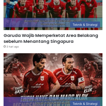
Teknik & Strategi
Garuda Wajib Memperketat Area Belakang
sebelum Menantang Singapura
3 hari ago
Teknik & Strategi