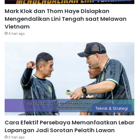
Mark Klok dan Thom Haye Disiapkan
Mengendalikan Lini Tengah saat Melawan
Vietnam
4 hari ago
Teknik & Strategi
Cara Efektif Persebaya Memanfaatkan Lebar
Lapangan Jadi Sorotan Pelatih Lawan
5 hari ago