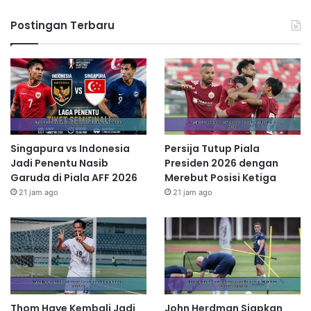
Postingan Terbaru
Singapura vs Indonesia
Persija Tutup Piala
Jadi Penentu Nasib
Presiden 2026 dengan
Garuda di Piala AFF 2026
Merebut Posisi Ketiga
21 jam ago
21 jam ago
Thom Haye Kembali Jadi
John Herdman Siapkan