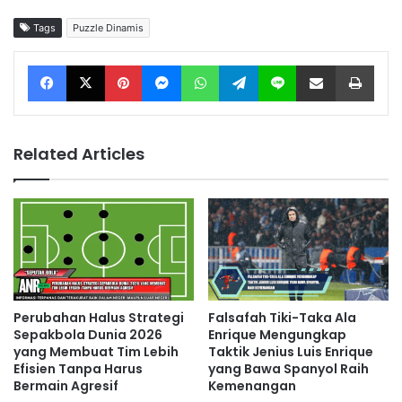
Tags
Puzzle Dinamis
Facebook
X
Pinterest
Messenger
WhatsApp
Telegram
Line
Share via Email
Print
Related Articles
Perubahan Halus Strategi
Falsafah Tiki-Taka Ala
Sepakbola Dunia 2026
Enrique Mengungkap
yang Membuat Tim Lebih
Taktik Jenius Luis Enrique
Efisien Tanpa Harus
yang Bawa Spanyol Raih
Bermain Agresif
Kemenangan