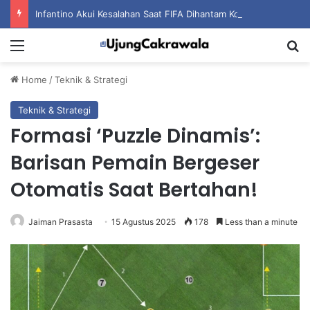
Infantino Akui Kesalahan Saat FIFA Dihantam Kontroversi Hak Komersial
Menu
S
Home
/
Teknik & Strategi
Teknik & Strategi
Formasi ‘Puzzle Dinamis’:
Barisan Pemain Bergeser
Otomatis Saat Bertahan!
Jaiman Prasasta
15 Agustus 2025
178
Less than a minute