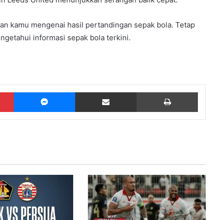
an kamu mengenai hasil pertandingan sepak bola. Tetap
getahui informasi sepak bola terkini.
Pinterest
Messenger
Share via Email
Print