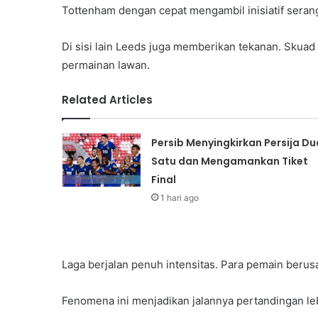
Tottenham dengan cepat mengambil inisiatif seran
Di sisi lain Leeds juga memberikan tekanan. Sku
permainan lawan.
Related Articles
Persib Menyingkirkan Persija Du
Satu dan Mengamankan Tiket
Final
1 hari ago
Laga berjalan penuh intensitas. Para pemain beru
Fenomena ini menjadikan jalannya pertandingan le