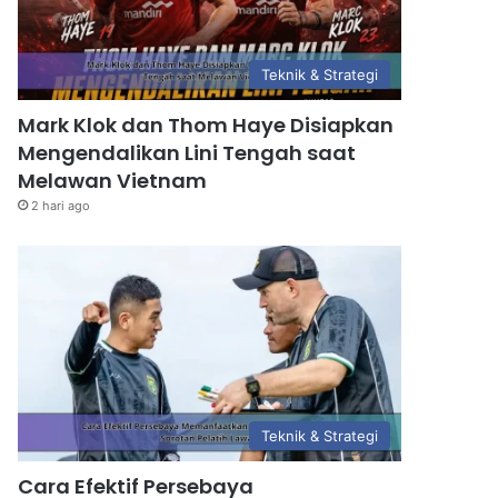
Teknik & Strategi
Mark Klok dan Thom Haye Disiapkan
Mengendalikan Lini Tengah saat
Melawan Vietnam
2 hari ago
Teknik & Strategi
Cara Efektif Persebaya