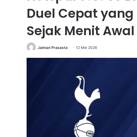
Duel Cepat yang
Sejak Menit Awal
Jaiman Prasasta
12 Mei 2026