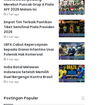
Merebut Puncak Grup A Piala
AFF 2026 Malam Ini
2 hari ago
Empat Tim Terbaik Pastikan
Tiket Semifinal Piala Presiden
2026
3 hari ago
UEFA Cabut Kepercayaan
kepada Gianni Infantino Usai
Polemik Hak Komersial
4 hari ago
India Batal Melawan
Indonesia Setelah Memilih
Duel Bergengsi Kontra Brasil
5 hari ago
Postingan Populer