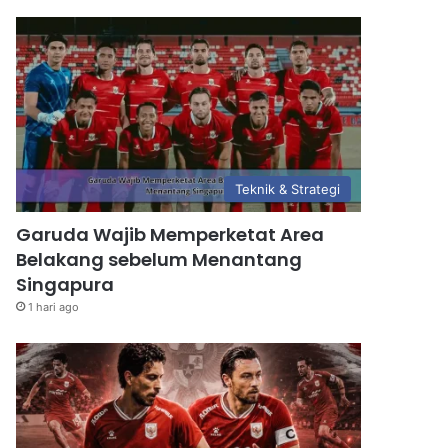
Teknik & Strategi
Garuda Wajib Memperketat Area
Belakang sebelum Menantang
Singapura
1 hari ago