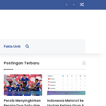
Random Arti
Search for
Fakta Unik
Postingan Terbaru
Persib Menyingkirkan
Indonesia Melorot ke
Persija Dua Satu dan
Urutan Ketiga Grup A