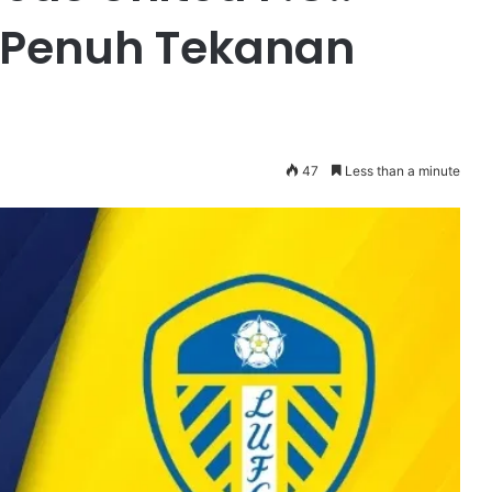
 Penuh Tekanan
47
Less than a minute