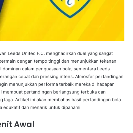
wan Leeds United F.C. menghadirkan duel yang sangat
 bermain dengan tempo tinggi dan menunjukkan tekanan
pil dominan dalam penguasaan bola, sementara Leeds
rangan cepat dan pressing intens. Atmosfer pertandingan
ingin menunjukkan performa terbaik mereka di hadapan
ni membuat pertandingan berlangsung terbuka dan
laga. Artikel ini akan membahas hasil pertandingan bola
a edukatif dan menarik untuk dipahami.
enit Awal