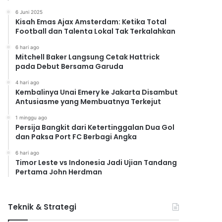
6 Juni 2025
Kisah Emas Ajax Amsterdam: Ketika Total
Football dan Talenta Lokal Tak Terkalahkan
6 hari ago
Mitchell Baker Langsung Cetak Hattrick
pada Debut Bersama Garuda
4 hari ago
Kembalinya Unai Emery ke Jakarta Disambut
Antusiasme yang Membuatnya Terkejut
1 minggu ago
Persija Bangkit dari Ketertinggalan Dua Gol
dan Paksa Port FC Berbagi Angka
6 hari ago
Timor Leste vs Indonesia Jadi Ujian Tandang
Pertama John Herdman
Teknik & Strategi