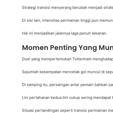
Strategi transisi menyerang berubah menjadi strate
Di sisi lain, intensitas permainan tinggi pun me
Hal ini menjadikan jalannya laga penuh tekanan.
Momen Penting Yang Mun
Duel yang mempertemukan Tottenham menghadapi 
Sejumlah kesempatan mencetak gol muncul di sep
Di samping itu, persaingan antar pemain bahkan san
Lini pertahanan kedua tim cukup sering mendapat 
Situasi pertandingan seperti transisi permainan me