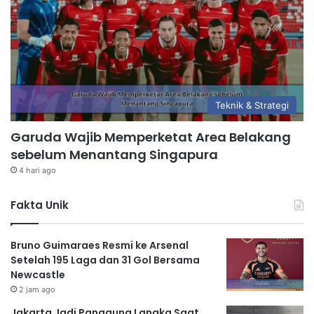
Teknik & Strategi
Garuda Wajib Memperketat Area Belakang
sebelum Menantang Singapura
4 hari ago
Fakta Unik
Bruno Guimaraes Resmi ke Arsenal
Setelah 195 Laga dan 31 Gol Bersama
Newcastle
2 jam ago
Jakarta Jadi Panggung Langka Saat