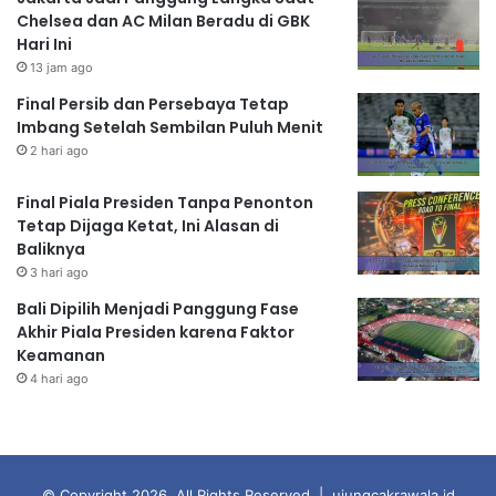
Chelsea dan AC Milan Beradu di GBK
Hari Ini
13 jam ago
Final Persib dan Persebaya Tetap
Imbang Setelah Sembilan Puluh Menit
2 hari ago
Final Piala Presiden Tanpa Penonton
Tetap Dijaga Ketat, Ini Alasan di
Baliknya
3 hari ago
Bali Dipilih Menjadi Panggung Fase
Akhir Piala Presiden karena Faktor
Keamanan
4 hari ago
© Copyright 2026, All Rights Reserved | ujungcakrawala.id