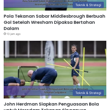
Teknik & Strategi
Pola Tekanan Sabar Middlesbrough Berbuah
Gol Setelah Wrexham Dipaksa Bertahan
Dalam
13 jam ago
Teknik & Strategi
John Herdman Siapkan Penguasaan Bola