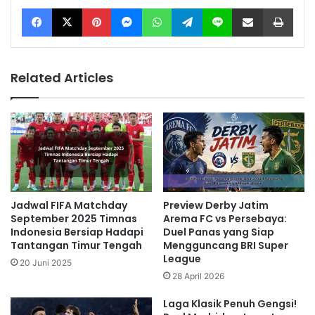
Facebook
X
Pinterest
Messenger
WhatsApp
Telegram
Line
Share via Email
Print
Related Articles
Jadwal FIFA Matchday
Preview Derby Jatim
September 2025 Timnas
Arema FC vs Persebaya:
Indonesia Bersiap Hadapi
Duel Panas yang Siap
Tantangan Timur Tengah
Mengguncang BRI Super
League
20 Juni 2025
28 April 2026
Laga Klasik Penuh Gengsi!