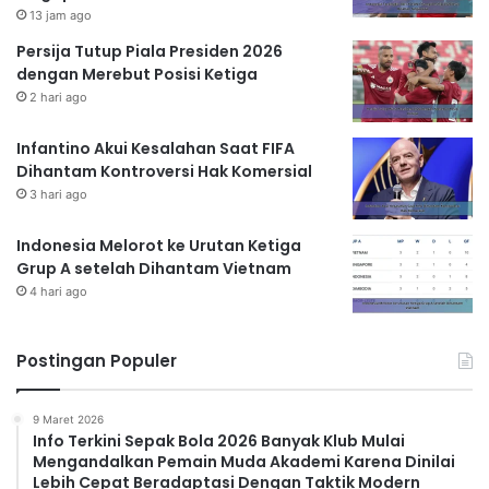
13 jam ago
Persija Tutup Piala Presiden 2026
dengan Merebut Posisi Ketiga
2 hari ago
Infantino Akui Kesalahan Saat FIFA
Dihantam Kontroversi Hak Komersial
3 hari ago
Indonesia Melorot ke Urutan Ketiga
Grup A setelah Dihantam Vietnam
4 hari ago
Postingan Populer
9 Maret 2026
Info Terkini Sepak Bola 2026 Banyak Klub Mulai
Mengandalkan Pemain Muda Akademi Karena Dinilai
Lebih Cepat Beradaptasi Dengan Taktik Modern