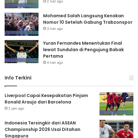
2 hari ago
Mohamed Salah Langsung Kenakan
Nomor 10 Setelah Gabung Trabzonspor
3 hari ago
Yuran Fernandes Menentukan Final
lewat Sundulan di Pengujung Babak
Pertama
4 hari ago
Info Terkini
Liverpool Capai Kesepakatan Pinjam
Ronald Araujo dari Barcelona
2 jam ago
Indonesia Tersingkir dari ASEAN
Championship 2026 Usai Ditahan
Singapura