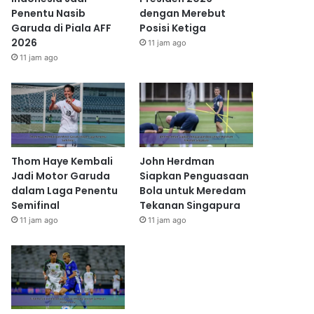
Penentu Nasib
dengan Merebut
Garuda di Piala AFF
Posisi Ketiga
2026
11 jam ago
11 jam ago
Thom Haye Kembali
John Herdman
Jadi Motor Garuda
Siapkan Penguasaan
dalam Laga Penentu
Bola untuk Meredam
Semifinal
Tekanan Singapura
11 jam ago
11 jam ago