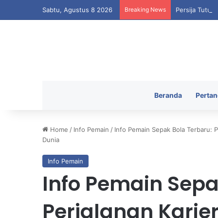
Sabtu, Agustus 8 2026
Breaking News
Persija Tutup
Beranda
Pertan
Home
/
Info Pemain
/
Info Pemain Sepak Bola Terbaru: P
Dunia
Info Pemain
Info Pemain Sepa
Perjalanan Karie