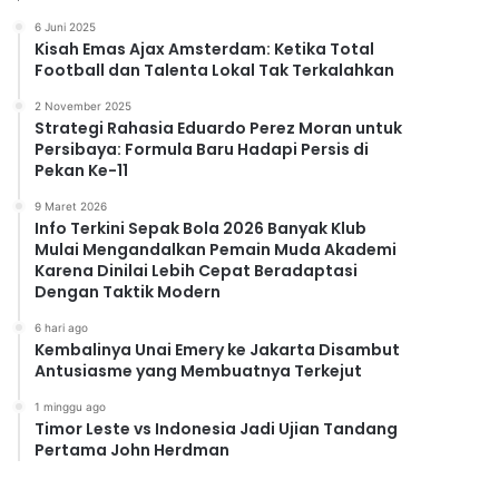
6 Juni 2025
Kisah Emas Ajax Amsterdam: Ketika Total
Football dan Talenta Lokal Tak Terkalahkan
2 November 2025
Strategi Rahasia Eduardo Perez Moran untuk
Persibaya: Formula Baru Hadapi Persis di
Pekan Ke-11
9 Maret 2026
Info Terkini Sepak Bola 2026 Banyak Klub
Mulai Mengandalkan Pemain Muda Akademi
Karena Dinilai Lebih Cepat Beradaptasi
Dengan Taktik Modern
6 hari ago
Kembalinya Unai Emery ke Jakarta Disambut
Antusiasme yang Membuatnya Terkejut
1 minggu ago
Timor Leste vs Indonesia Jadi Ujian Tandang
Pertama John Herdman