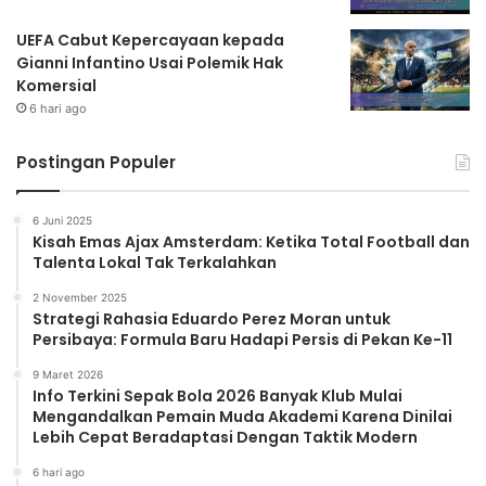
UEFA Cabut Kepercayaan kepada
Gianni Infantino Usai Polemik Hak
Komersial
6 hari ago
Postingan Populer
6 Juni 2025
Kisah Emas Ajax Amsterdam: Ketika Total Football dan
Talenta Lokal Tak Terkalahkan
2 November 2025
Strategi Rahasia Eduardo Perez Moran untuk
Persibaya: Formula Baru Hadapi Persis di Pekan Ke-11
9 Maret 2026
Info Terkini Sepak Bola 2026 Banyak Klub Mulai
Mengandalkan Pemain Muda Akademi Karena Dinilai
Lebih Cepat Beradaptasi Dengan Taktik Modern
6 hari ago