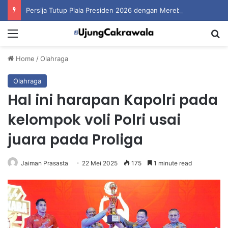
Persija Tutup Piala Presiden 2026 dengan Merebut Posisi Ketiga
Menu
S
Home
/
Olahraga
Olahraga
Hal ini harapan Kapolri pada
kelompok voli Polri usai
juara pada Proliga
Jaiman Prasasta
22 Mei 2025
175
1 minute read