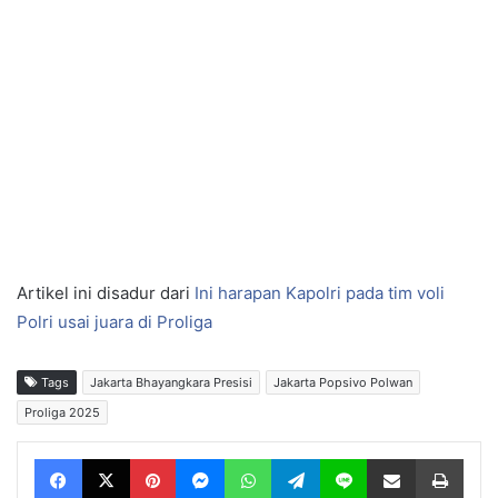
Artikel ini disadur dari
Ini harapan Kapolri pada tim voli
Polri usai juara di Proliga
Tags
Jakarta Bhayangkara Presisi
Jakarta Popsivo Polwan
Proliga 2025
Facebook
X
Pinterest
Messenger
WhatsApp
Telegram
Line
Share via Email
Print