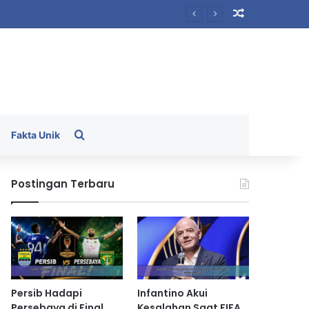
Random Arti
Search for
Fakta Unik
Postingan Terbaru
Persib Hadapi
Infantino Akui
Persebaya di Final
Kesalahan Saat FIFA