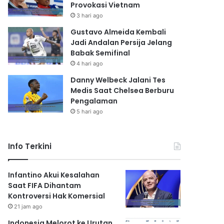
Provokasi Vietnam
3 hari ago
Gustavo Almeida Kembali
Jadi Andalan Persija Jelang
Babak Semifinal
4 hari ago
Danny Welbeck Jalani Tes
Medis Saat Chelsea Berburu
Pengalaman
5 hari ago
Info Terkini
Infantino Akui Kesalahan
Saat FIFA Dihantam
Kontroversi Hak Komersial
21 jam ago
Indonesia Melorot ke Urutan