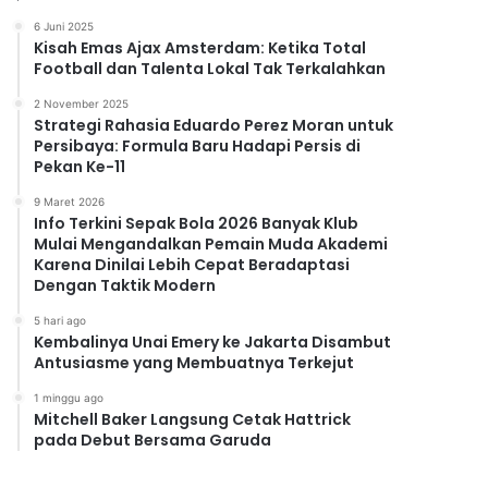
6 Juni 2025
Kisah Emas Ajax Amsterdam: Ketika Total
Football dan Talenta Lokal Tak Terkalahkan
2 November 2025
Strategi Rahasia Eduardo Perez Moran untuk
Persibaya: Formula Baru Hadapi Persis di
Pekan Ke-11
9 Maret 2026
Info Terkini Sepak Bola 2026 Banyak Klub
Mulai Mengandalkan Pemain Muda Akademi
Karena Dinilai Lebih Cepat Beradaptasi
Dengan Taktik Modern
5 hari ago
Kembalinya Unai Emery ke Jakarta Disambut
Antusiasme yang Membuatnya Terkejut
1 minggu ago
Mitchell Baker Langsung Cetak Hattrick
pada Debut Bersama Garuda