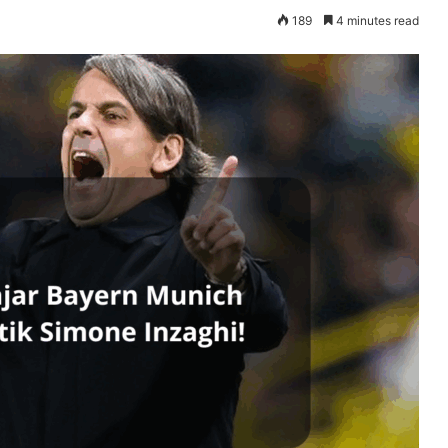
189
4 minutes read