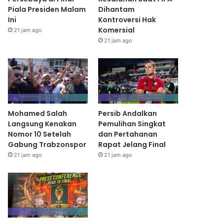
Piala Presiden Malam
Dihantam
Ini
Kontroversi Hak
Komersial
21 jam ago
21 jam ago
Mohamed Salah
Persib Andalkan
Langsung Kenakan
Pemulihan Singkat
Nomor 10 Setelah
dan Pertahanan
Gabung Trabzonspor
Rapat Jelang Final
21 jam ago
21 jam ago