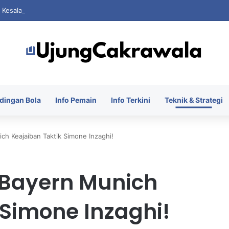
i Kesalahan Saat FIFA Dihantam Kontroversi Hak Komersial
dingan Bola
Info Pemain
Info Terkini
Teknik & Strategi
ich Keajaiban Taktik Simone Inzaghi!
r Bayern Munich
 Simone Inzaghi!