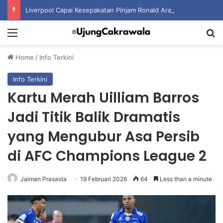
Liverpool Capai Kesepakatan Pinjam Ronald Araujo dari Barcelona
Menu
S
Home
/
Info Terkini
Info Terkini
Kartu Merah Uilliam Barros
Jadi Titik Balik Dramatis
yang Mengubur Asa Persib
di AFC Champions League 2
Jaiman Prasasta
19 Februari 2026
64
Less than a minute