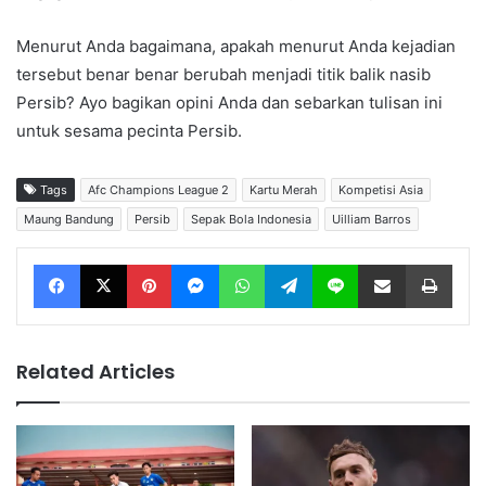
Menurut Anda bagaimana, apakah menurut Anda kejadian
tersebut benar benar berubah menjadi titik balik nasib
Persib? Ayo bagikan opini Anda dan sebarkan tulisan ini
untuk sesama pecinta Persib.
Tags
Afc Champions League 2
Kartu Merah
Kompetisi Asia
Maung Bandung
Persib
Sepak Bola Indonesia
Uilliam Barros
Facebook
X
Pinterest
Messenger
WhatsApp
Telegram
Line
Share via Email
Print
Related Articles