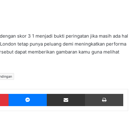
ngan skor 3 1 menjadi bukti peringatan jika masih ada hal
m London tetap punya peluang demi meningkatkan performa
ersebut dapat memberikan gambaran kamu guna melihat
andingan
Pinterest
Messenger
Share via Email
Print