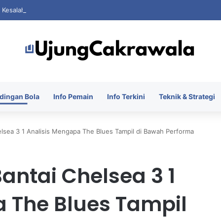
i Kesalahan Saat FIFA Dihantam Kontroversi Hak Komersial
dingan Bola
Info Pemain
Info Terkini
Teknik & Strategi
lsea 3 1 Analisis Mengapa The Blues Tampil di Bawah Performa
antai Chelsea 3 1
 The Blues Tampil