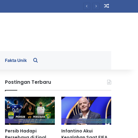
Random Arti
Search for
Fakta Unik
Postingan Terbaru
Persib Hadapi
Infantino Akui
Persebaya di Final
Kesalahan Saat FIFA