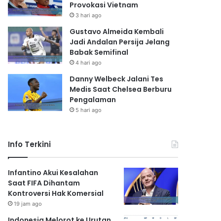
Provokasi Vietnam
3 hari ago
Gustavo Almeida Kembali
Jadi Andalan Persija Jelang
Babak Semifinal
4 hari ago
Danny Welbeck Jalani Tes
Medis Saat Chelsea Berburu
Pengalaman
5 hari ago
Info Terkini
Infantino Akui Kesalahan
Saat FIFA Dihantam
Kontroversi Hak Komersial
19 jam ago
Indonesia Melorot ke Urutan