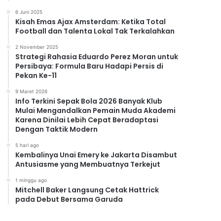
6 Juni 2025
Kisah Emas Ajax Amsterdam: Ketika Total
Football dan Talenta Lokal Tak Terkalahkan
2 November 2025
Strategi Rahasia Eduardo Perez Moran untuk
Persibaya: Formula Baru Hadapi Persis di
Pekan Ke-11
9 Maret 2026
Info Terkini Sepak Bola 2026 Banyak Klub
Mulai Mengandalkan Pemain Muda Akademi
Karena Dinilai Lebih Cepat Beradaptasi
Dengan Taktik Modern
5 hari ago
Kembalinya Unai Emery ke Jakarta Disambut
Antusiasme yang Membuatnya Terkejut
1 minggu ago
Mitchell Baker Langsung Cetak Hattrick
pada Debut Bersama Garuda