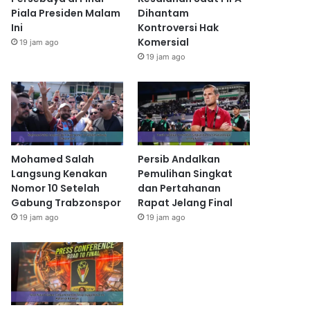
Piala Presiden Malam
Dihantam
Ini
Kontroversi Hak
Komersial
19 jam ago
19 jam ago
Mohamed Salah
Persib Andalkan
Langsung Kenakan
Pemulihan Singkat
Nomor 10 Setelah
dan Pertahanan
Gabung Trabzonspor
Rapat Jelang Final
19 jam ago
19 jam ago