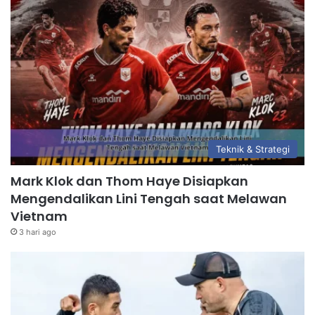
Teknik & Strategi
Mark Klok dan Thom Haye Disiapkan
Mengendalikan Lini Tengah saat Melawan
Vietnam
3 hari ago