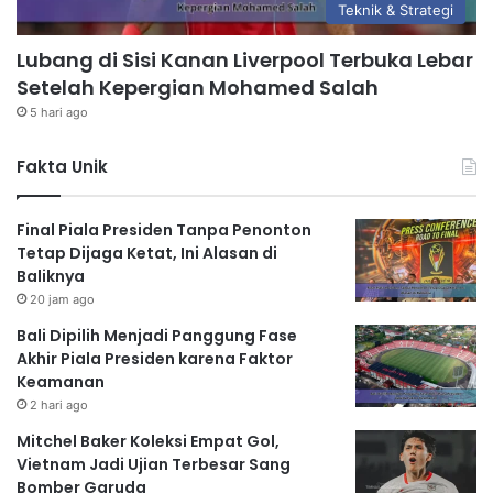
Teknik & Strategi
Lubang di Sisi Kanan Liverpool Terbuka Lebar
Setelah Kepergian Mohamed Salah
5 hari ago
Fakta Unik
Final Piala Presiden Tanpa Penonton
Tetap Dijaga Ketat, Ini Alasan di
Baliknya
20 jam ago
Bali Dipilih Menjadi Panggung Fase
Akhir Piala Presiden karena Faktor
Keamanan
2 hari ago
Mitchel Baker Koleksi Empat Gol,
Vietnam Jadi Ujian Terbesar Sang
Bomber Garuda