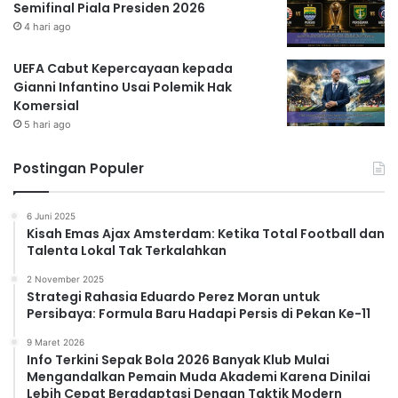
Semifinal Piala Presiden 2026
4 hari ago
UEFA Cabut Kepercayaan kepada
Gianni Infantino Usai Polemik Hak
Komersial
5 hari ago
Postingan Populer
6 Juni 2025
Kisah Emas Ajax Amsterdam: Ketika Total Football dan
Talenta Lokal Tak Terkalahkan
2 November 2025
Strategi Rahasia Eduardo Perez Moran untuk
Persibaya: Formula Baru Hadapi Persis di Pekan Ke-11
9 Maret 2026
Info Terkini Sepak Bola 2026 Banyak Klub Mulai
Mengandalkan Pemain Muda Akademi Karena Dinilai
Lebih Cepat Beradaptasi Dengan Taktik Modern