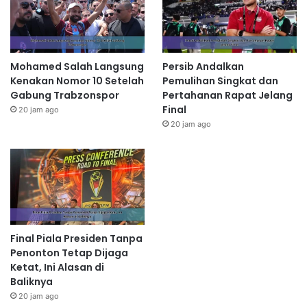
Mohamed Salah Langsung
Persib Andalkan
Kenakan Nomor 10 Setelah
Pemulihan Singkat dan
Gabung Trabzonspor
Pertahanan Rapat Jelang
Final
20 jam ago
20 jam ago
Final Piala Presiden Tanpa
Penonton Tetap Dijaga
Ketat, Ini Alasan di
Baliknya
20 jam ago