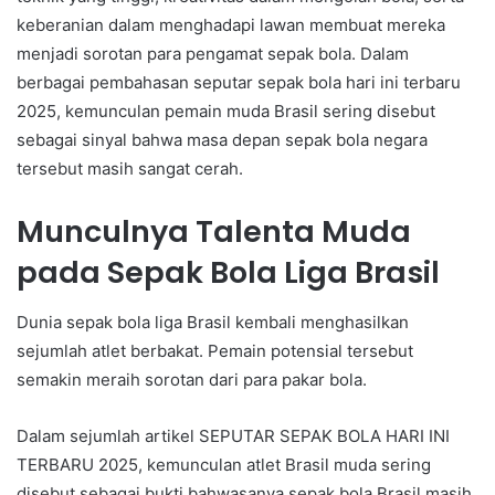
keberanian dalam menghadapi lawan membuat mereka
menjadi sorotan para pengamat sepak bola. Dalam
berbagai pembahasan seputar sepak bola hari ini terbaru
2025, kemunculan pemain muda Brasil sering disebut
sebagai sinyal bahwa masa depan sepak bola negara
tersebut masih sangat cerah.
Munculnya Talenta Muda
pada Sepak Bola Liga Brasil
Dunia sepak bola liga Brasil kembali menghasilkan
sejumlah atlet berbakat. Pemain potensial tersebut
semakin meraih sorotan dari para pakar bola.
Dalam sejumlah artikel SEPUTAR SEPAK BOLA HARI INI
TERBARU 2025, kemunculan atlet Brasil muda sering
disebut sebagai bukti bahwasanya sepak bola Brasil masih