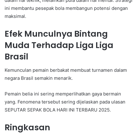
dalam hal teknik, melainkan pula dalam hal mental. Strategi
ini membantu pesepak bola membangun potensi dengan
maksimal.
Efek Munculnya Bintang
Muda Terhadap Liga Liga
Brasil
Kemunculan pemain berbakat membuat turnamen dalam
negara Brasil semakin menarik.
Pemain belia ini sering memperlihatkan gaya bermain
yang. Fenomena tersebut sering dijelaskan pada ulasan
SEPUTAR SEPAK BOLA HARI INI TERBARU 2025.
Ringkasan