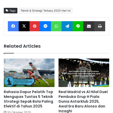
Tags
Teknik & Strategi Terbaru 2025 Hari Ini
Facebook
X
Pinterest
Messenger
WhatsApp
Telegram
Line
Share via Email
Print
Related Articles
Rahasia Dapur Pelatih Top
Real Madrid vs Al Hilal Duel
Mengupas Tuntas 5 Teknik
Pembuka Grup H Piala
Strategi Sepak Bola Paling
Dunia Antarklub 2025,
Efektif di Tahun 2025
Awal Era Baru Alonso dan
Inzaghi
20 Oktober 2025