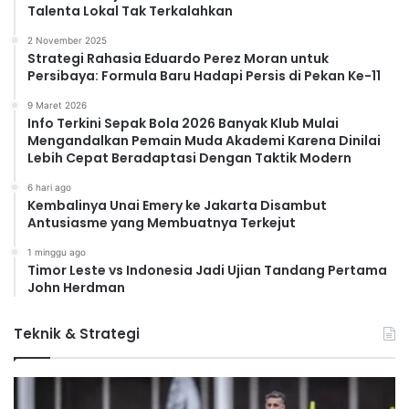
Talenta Lokal Tak Terkalahkan
2 November 2025
Strategi Rahasia Eduardo Perez Moran untuk
Persibaya: Formula Baru Hadapi Persis di Pekan Ke-11
9 Maret 2026
Info Terkini Sepak Bola 2026 Banyak Klub Mulai
Mengandalkan Pemain Muda Akademi Karena Dinilai
Lebih Cepat Beradaptasi Dengan Taktik Modern
6 hari ago
Kembalinya Unai Emery ke Jakarta Disambut
Antusiasme yang Membuatnya Terkejut
1 minggu ago
Timor Leste vs Indonesia Jadi Ujian Tandang Pertama
John Herdman
Teknik & Strategi