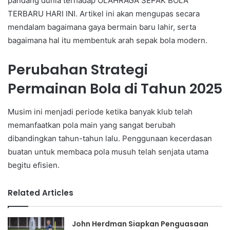
pandang dunia terhadap OLAHRAGA SEPAK BOLA
TERBARU HARI INI. Artikel ini akan mengupas secara
mendalam bagaimana gaya bermain baru lahir, serta
bagaimana hal itu membentuk arah sepak bola modern.
Perubahan Strategi
Permainan Bola di Tahun 2025
Musim ini menjadi periode ketika banyak klub telah
memanfaatkan pola main yang sangat berubah
dibandingkan tahun-tahun lalu. Penggunaan kecerdasan
buatan untuk membaca pola musuh telah senjata utama
begitu efisien.
Related Articles
John Herdman Siapkan Penguasaan