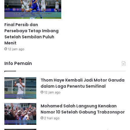
Final Persib dan
Persebaya Tetap Imbang
Setelah Sembilan Puluh
Menit
12 jam ago
Info Pemain
Thom Haye Kembali Jadi Motor Garuda
dalam Laga Penentu Semifinal
12 jam ago
Mohamed Salah Langsung Kenakan
Nomor 10 Setelah Gabung Trabzonspor
2 hari ago