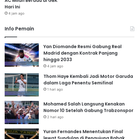
AC Milan Beradu di GBK
Hari Ini
4 jam ago
Info Pemain
Yan Diomande Resmi Gabung Real
Madrid dengan Kontrak Panjang
hingga 2033
4 jam ago
Thom Haye Kembali Jadi Motor Garuda
dalam Laga Penentu Semifinal
1 hari ago
Mohamed Salah Langsung Kenakan
Nomor 10 Setelah Gabung Trabzonspor
2 hari ago
Yuran Fernandes Menentukan Final
lewat Sundulan di Pengujung Babak