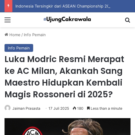
Indonesia Tersingkir dari ASEAN Championship 2026 Usai Ditahan Singapura
Menu
S
Home
/
Info Pemain
Info Pemain
Luka Modric Resmi Merapat
ke AC Milan, Akankah Sang
Maestro Hidupkan Kembali
Magis Rossoneri di 2025?
Jaiman Prasasta
17 Juli 2025
180
Less than a minute