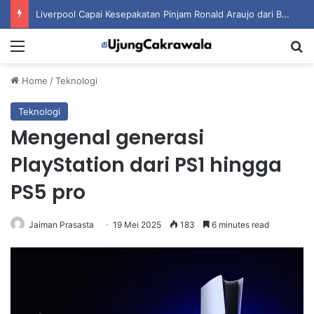
Liverpool Capai Kesepakatan Pinjam Ronald Araujo dari Barcelona
Menu
S
Home
/
Teknologi
Teknologi
Mengenal generasi
PlayStation dari PS1 hingga
PS5 pro
Jaiman Prasasta
19 Mei 2025
183
6 minutes read