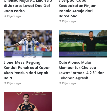
Chelsea Hajar AC Milan 3 0
Liverpool Capai
di Jakarta Lewat Dua Gol
Kesepakatan Pinjam
Joao Pedro
Ronald Araujo dari
Barcelona
13 jam ago
13 jam ago
Lionel Messi Pegang
Xabi Alonso Mulai
Kendali Penuh soal Kapan
Membentuk Chelsea
Akan Pensiun dari Sepak
Lewat Formasi 4 2 3 1 dan
Bola
Tekanan Agresif
13 jam ago
13 jam ago