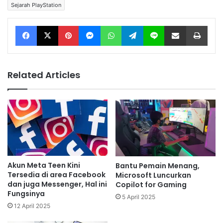
Sejarah PlayStation
Facebook
X
Pinterest
Messenger
WhatsApp
Telegram
Line
Share via Email
Print
Related Articles
Akun Meta Teen Kini
Bantu Pemain Menang,
Tersedia di area Facebook
Microsoft Luncurkan
dan juga Messenger, Hal ini
Copilot for Gaming
Fungsinya
5 April 2025
12 April 2025