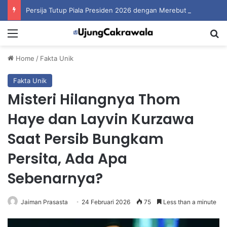
Persija Tutup Piala Presiden 2026 dengan Merebut Posisi Ketiga
Menu
S
Home
/
Fakta Unik
Fakta Unik
Misteri Hilangnya Thom
Haye dan Layvin Kurzawa
Saat Persib Bungkam
Persita, Ada Apa
Sebenarnya?
Jaiman Prasasta
24 Februari 2026
75
Less than a minute