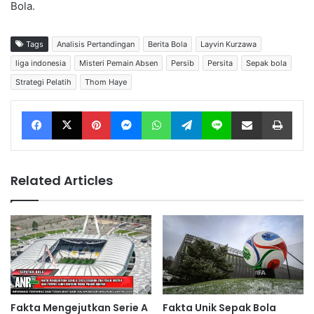
Bola.
Tags
Analisis Pertandingan
Berita Bola
Layvin Kurzawa
liga indonesia
Misteri Pemain Absen
Persib
Persita
Sepak bola
Strategi Pelatih
Thom Haye
Facebook
X
Pinterest
Messenger
WhatsApp
Telegram
Line
Share via Email
Print
Related Articles
Fakta Mengejutkan Serie A
Fakta Unik Sepak Bola