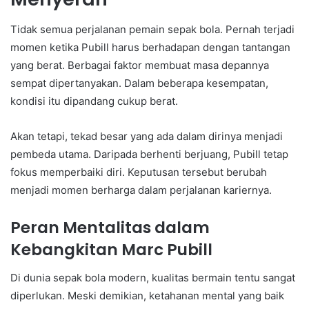
Tidak semua perjalanan pemain sepak bola. Pernah terjadi
momen ketika Pubill harus berhadapan dengan tantangan
yang berat. Berbagai faktor membuat masa depannya
sempat dipertanyakan. Dalam beberapa kesempatan,
kondisi itu dipandang cukup berat.
Akan tetapi, tekad besar yang ada dalam dirinya menjadi
pembeda utama. Daripada berhenti berjuang, Pubill tetap
fokus memperbaiki diri. Keputusan tersebut berubah
menjadi momen berharga dalam perjalanan kariernya.
Peran Mentalitas dalam
Kebangkitan Marc Pubill
Di dunia sepak bola modern, kualitas bermain tentu sangat
diperlukan. Meski demikian, ketahanan mental yang baik