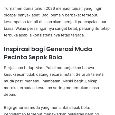
Turnamen dunia tahun 2026 menjadi tujuan yang ingin
dicapai banyak atlet. Bagi pemain berbakat tersebut,
kesempatan tampil di sana akan menjadi pencapaian luar
biasa. Walau persaingannya sangat ketat, peluang itu tetap
terbuka apabila konsistensinya tetap terjaga.
Inspirasi bagi Generasi Muda
Pecinta Sepak Bola
Perjalanan hidup Marc Pubill menunjukkan bahwa
kesuksesan tidak datang secara instan. Seluruh talenta
muda pasti menemui hambatan. Meski begitu, sikap
mereka terhadap kesulitan sering menentukan masa
depan.
Bagi generasi muda yang mencintai sepak bola,
pengalaman tersebut menawarkan pelajaran penting.