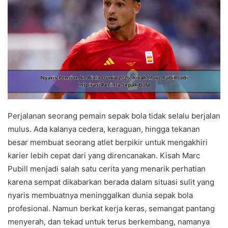
Perjalanan seorang pemain sepak bola tidak selalu berjalan
mulus. Ada kalanya cedera, keraguan, hingga tekanan
besar membuat seorang atlet berpikir untuk mengakhiri
karier lebih cepat dari yang direncanakan. Kisah Marc
Pubill menjadi salah satu cerita yang menarik perhatian
karena sempat dikabarkan berada dalam situasi sulit yang
nyaris membuatnya meninggalkan dunia sepak bola
profesional. Namun berkat kerja keras, semangat pantang
menyerah, dan tekad untuk terus berkembang, namanya