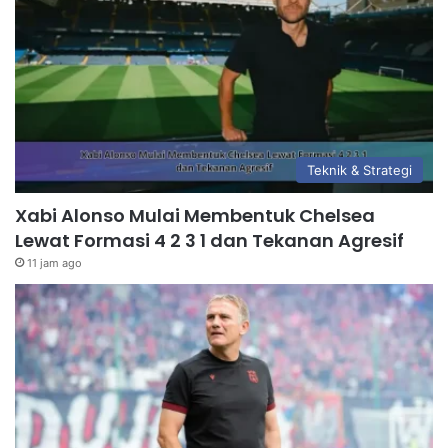
Teknik & Strategi
Xabi Alonso Mulai Membentuk Chelsea
Lewat Formasi 4 2 3 1 dan Tekanan Agresif
11 jam ago