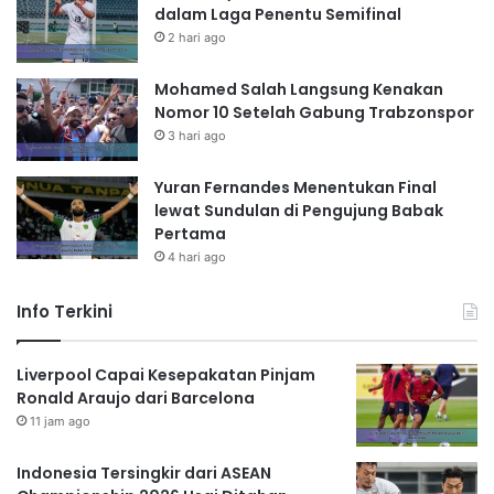
dalam Laga Penentu Semifinal
2 hari ago
Mohamed Salah Langsung Kenakan
Nomor 10 Setelah Gabung Trabzonspor
3 hari ago
Yuran Fernandes Menentukan Final
lewat Sundulan di Pengujung Babak
Pertama
4 hari ago
Info Terkini
Liverpool Capai Kesepakatan Pinjam
Ronald Araujo dari Barcelona
11 jam ago
Indonesia Tersingkir dari ASEAN