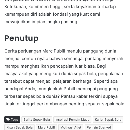
Ketekunan, komitmen tinggi, serta keyakinan terhadap
kemampuan diri adalah fondasi yang kuat demi
mewujudkan impian jangka panjang.
Penutup
Cerita perjuangan Marc Pubill menuju panggung dunia
menjadi contoh nyata bahwa semangat pantang menyerah
mampu menghasilkan pencapaian luar biasa. Bagi
masyarakat yang mengikuti dunia sepak bola, pengalaman
tersebut dapat menjadi pelajaran berharga. Seperti apa
pendapat Anda, mungkinkah Pubill mencapai panggung
terbesar sepak bola dunia? Pantau kabar terkini supaya
tidak tertinggal perkembangan penting seputar sepak bola.
Tags
Berita Sepak Bola
Inspirasi Pemain Muda
Karier Sepak Bola
Kisah Sepak Bola
Marc Pubill
Motivasi Atlet
Pemain Spanyol