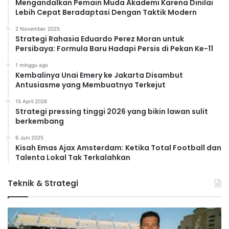
Mengandalkan Pemain Muda Akademi Karena Dinilai
Lebih Cepat Beradaptasi Dengan Taktik Modern
2 November 2025
Strategi Rahasia Eduardo Perez Moran untuk
Persibaya: Formula Baru Hadapi Persis di Pekan Ke-11
1 minggu ago
Kembalinya Unai Emery ke Jakarta Disambut
Antusiasme yang Membuatnya Terkejut
15 April 2026
Strategi pressing tinggi 2026 yang bikin lawan sulit
berkembang
6 Juni 2025
Kisah Emas Ajax Amsterdam: Ketika Total Football dan
Talenta Lokal Tak Terkalahkan
Teknik & Strategi