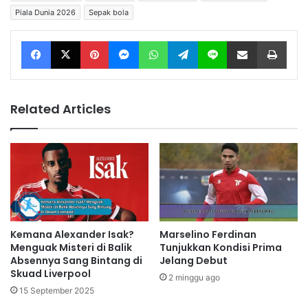
Piala Dunia 2026
Sepak bola
Facebook
X
Pinterest
Messenger
WhatsApp
Telegram
Line
Share via Email
Print
Related Articles
Kemana Alexander Isak?
Marselino Ferdinan
Menguak Misteri di Balik
Tunjukkan Kondisi Prima
Absennya Sang Bintang di
Jelang Debut
Skuad Liverpool
2 minggu ago
15 September 2025