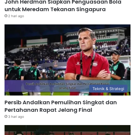
John Herdman Siapkan Penguasaan Bola
untuk Meredam Tekanan Singapura
2 hari ago
Teknik & Strategi
Persib Andalkan Pemulihan Singkat dan
Pertahanan Rapat Jelang Final
3 hari ago