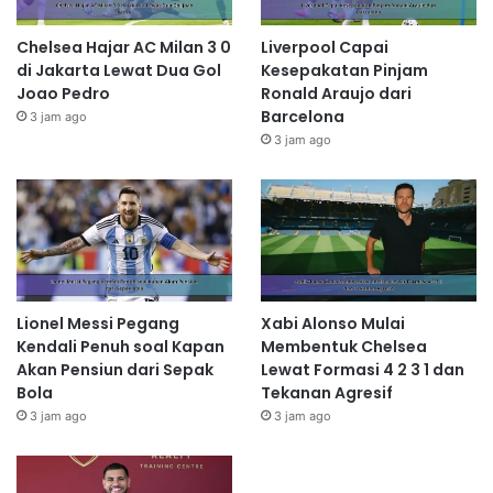
Chelsea Hajar AC Milan 3 0
Liverpool Capai
di Jakarta Lewat Dua Gol
Kesepakatan Pinjam
Joao Pedro
Ronald Araujo dari
Barcelona
3 jam ago
3 jam ago
Lionel Messi Pegang
Xabi Alonso Mulai
Kendali Penuh soal Kapan
Membentuk Chelsea
Akan Pensiun dari Sepak
Lewat Formasi 4 2 3 1 dan
Bola
Tekanan Agresif
3 jam ago
3 jam ago