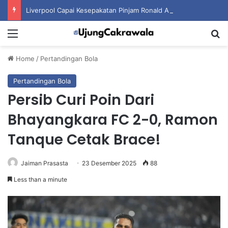
Liverpool Capai Kesepakatan Pinjam Ronald Araujo dari Barcelona
Menu
S
Home
/
Pertandingan Bola
Pertandingan Bola
Persib Curi Poin Dari
Bhayangkara FC 2-0, Ramon
Tanque Cetak Brace!
Jaiman Prasasta
23 Desember 2025
88
Less than a minute