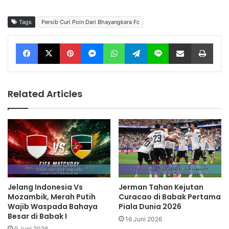
Tags
Persib Curi Poin Dari Bhayangkara Fc
Facebook
X
Pinterest
Messenger
WhatsApp
Telegram
Line
Share via Email
Print
Related Articles
Jelang Indonesia Vs
Jerman Tahan Kejutan
Mozambik, Merah Putih
Curacao di Babak Pertama
Wajib Waspada Bahaya
Piala Dunia 2026
Besar di Babak I
16 Juni 2026
9 Juni 2026