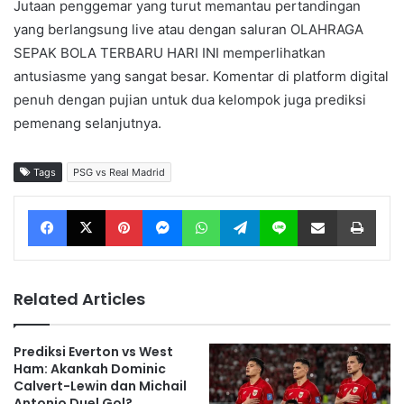
Jutaan penggemar yang turut memantau pertandingan
yang berlangsung live atau dengan saluran OLAHRAGA
SEPAK BOLA TERBARU HARI INI memperlihatkan
antusiasme yang sangat besar. Komentar di platform digital
penuh dengan pujian untuk dua kelompok juga prediksi
pemenang selanjutnya.
Tags
PSG vs Real Madrid
Facebook
X
Pinterest
Messenger
WhatsApp
Telegram
Line
Share via Email
Print
Related Articles
Prediksi Everton vs West
Ham: Akankah Dominic
Calvert-Lewin dan Michail
Antonio Duel Gol?