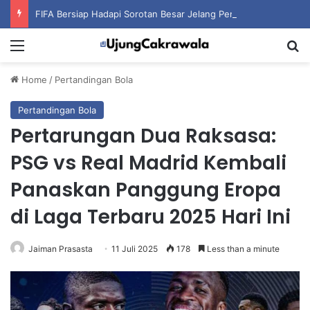
FIFA Bersiap Hadapi Sorotan Besar Jelang Pemilihan Presiden Baru Organisasi
Menu
S
Home
/
Pertandingan Bola
Pertandingan Bola
Pertarungan Dua Raksasa:
PSG vs Real Madrid Kembali
Panaskan Panggung Eropa
di Laga Terbaru 2025 Hari Ini
Jaiman Prasasta
11 Juli 2025
178
Less than a minute