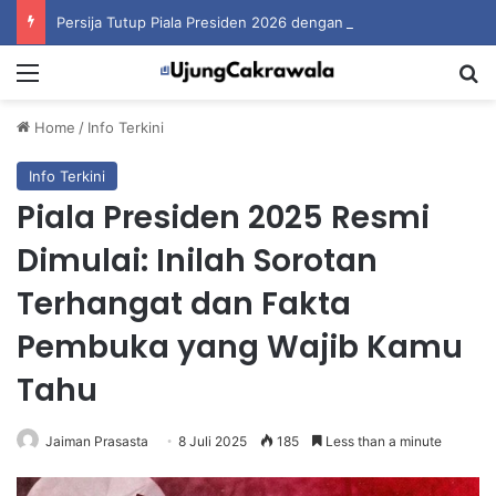
Persija Tutup Piala Presiden 2026 dengan Merebut Posisi Ketiga
Menu
S
Home
/
Info Terkini
Info Terkini
Piala Presiden 2025 Resmi
Dimulai: Inilah Sorotan
Terhangat dan Fakta
Pembuka yang Wajib Kamu
Tahu
Jaiman Prasasta
8 Juli 2025
185
Less than a minute