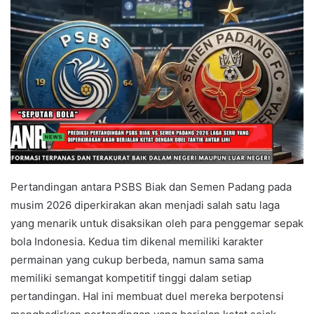
Pertandingan antara PSBS Biak dan Semen Padang pada
musim 2026 diperkirakan akan menjadi salah satu laga
yang menarik untuk disaksikan oleh para penggemar sepak
bola Indonesia. Kedua tim dikenal memiliki karakter
permainan yang cukup berbeda, namun sama sama
memiliki semangat kompetitif tinggi dalam setiap
pertandingan. Hal ini membuat duel mereka berpotensi