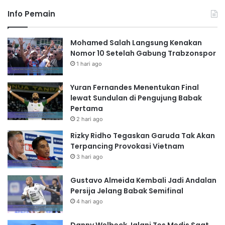
Info Pemain
Mohamed Salah Langsung Kenakan
Nomor 10 Setelah Gabung Trabzonspor
1 hari ago
Yuran Fernandes Menentukan Final
lewat Sundulan di Pengujung Babak
Pertama
2 hari ago
Rizky Ridho Tegaskan Garuda Tak Akan
Terpancing Provokasi Vietnam
3 hari ago
Gustavo Almeida Kembali Jadi Andalan
Persija Jelang Babak Semifinal
4 hari ago
Danny Welbeck Jalani Tes Medis Saat