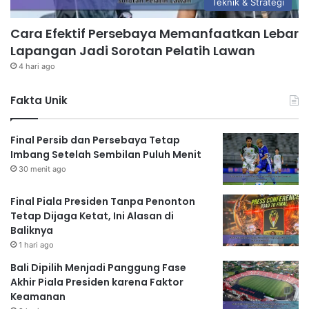
Teknik & Strategi
Cara Efektif Persebaya Memanfaatkan Lebar
Lapangan Jadi Sorotan Pelatih Lawan
4 hari ago
Fakta Unik
Final Persib dan Persebaya Tetap
Imbang Setelah Sembilan Puluh Menit
30 menit ago
Final Piala Presiden Tanpa Penonton
Tetap Dijaga Ketat, Ini Alasan di
Baliknya
1 hari ago
Bali Dipilih Menjadi Panggung Fase
Akhir Piala Presiden karena Faktor
Keamanan