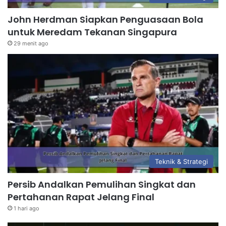
John Herdman Siapkan Penguasaan Bola
untuk Meredam Tekanan Singapura
29 menit ago
Teknik & Strategi
Persib Andalkan Pemulihan Singkat dan
Pertahanan Rapat Jelang Final
1 hari ago