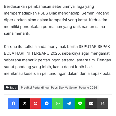
Berdasarkan pembahasan sebelumnya, laga yang
memperhadapkan PSBS Biak menghadapi Semen Padang
diperkirakan akan dalam kompetisi yang ketat. Kedua tim
memiliki pendekatan permainan yang unik namun sama
sama menarik.
Karena itu, tatkala anda menyimak berita SEPUTAR SEPAK
BOLA HARI INI TERBARU 2025, sebaiknya agar mengamati
seberapa menarik pertarungan strategi antara tim. Dengan
sudut pandang yang lebih, kamu dapat lebih baik
menikmati keseruan pertandingan dalam dunia sepak bola.
Tags
Prediksi Pertandingan Psbs Biak Vs Semen Padang 2026
Facebook
X
Pinterest
Messenger
WhatsApp
Telegram
Line
Share via Email
Print