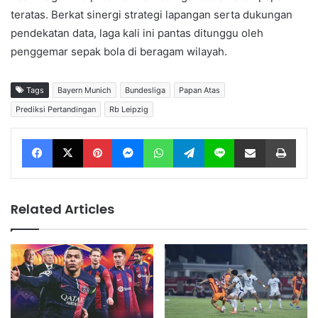
teratas. Berkat sinergi strategi lapangan serta dukungan
pendekatan data, laga kali ini pantas ditunggu oleh
penggemar sepak bola di beragam wilayah.
Tags
Bayern Munich
Bundesliga
Papan Atas
Prediksi Pertandingan
Rb Leipzig
Facebook
X
Pinterest
Messenger
WhatsApp
Telegram
Line
Share via Email
Print
Related Articles