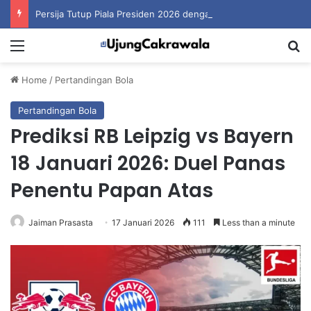
Persija Tutup Piala Presiden 2026 dengan Merebut Posisi Ketiga
Menu
S
Home
/
Pertandingan Bola
Pertandingan Bola
Prediksi RB Leipzig vs Bayern
18 Januari 2026: Duel Panas
Penentu Papan Atas
Jaiman Prasasta
17 Januari 2026
111
Less than a minute