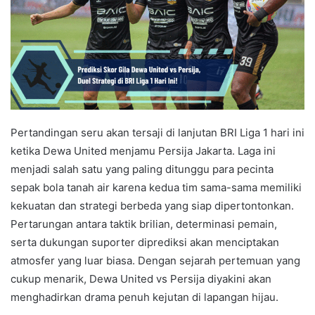
Pertandingan seru akan tersaji di lanjutan BRI Liga 1 hari ini
ketika Dewa United menjamu Persija Jakarta. Laga ini
menjadi salah satu yang paling ditunggu para pecinta
sepak bola tanah air karena kedua tim sama-sama memiliki
kekuatan dan strategi berbeda yang siap dipertontonkan.
Pertarungan antara taktik brilian, determinasi pemain,
serta dukungan suporter diprediksi akan menciptakan
atmosfer yang luar biasa. Dengan sejarah pertemuan yang
cukup menarik, Dewa United vs Persija diyakini akan
menghadirkan drama penuh kejutan di lapangan hijau.