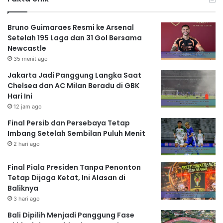
Bruno Guimaraes Resmi ke Arsenal
Setelah 195 Laga dan 31 Gol Bersama
Newcastle
35 menit ago
Jakarta Jadi Panggung Langka Saat
Chelsea dan AC Milan Beradu di GBK
Hari Ini
12 jam ago
Final Persib dan Persebaya Tetap
Imbang Setelah Sembilan Puluh Menit
2 hari ago
Final Piala Presiden Tanpa Penonton
Tetap Dijaga Ketat, Ini Alasan di
Baliknya
3 hari ago
Bali Dipilih Menjadi Panggung Fase