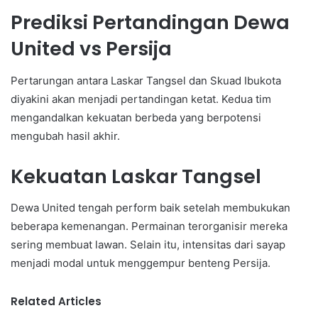
Prediksi Pertandingan Dewa
United vs Persija
Pertarungan antara Laskar Tangsel dan Skuad Ibukota
diyakini akan menjadi pertandingan ketat. Kedua tim
mengandalkan kekuatan berbeda yang berpotensi
mengubah hasil akhir.
Kekuatan Laskar Tangsel
Dewa United tengah perform baik setelah membukukan
beberapa kemenangan. Permainan terorganisir mereka
sering membuat lawan. Selain itu, intensitas dari sayap
menjadi modal untuk menggempur benteng Persija.
Related Articles