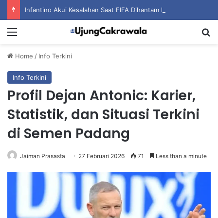
Infantino Akui Kesalahan Saat FIFA Dihantam Kontroversi Hak Komersial
Menu
S
Home
/
Info Terkini
Info Terkini
Profil Dejan Antonic: Karier,
Statistik, dan Situasi Terkini
di Semen Padang
Jaiman Prasasta
27 Februari 2026
71
Less than a minute