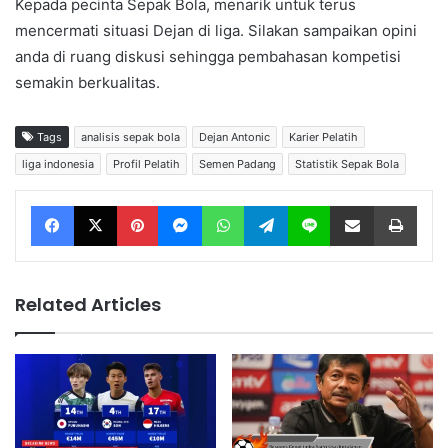
Kepada pecinta Sepak Bola, menarik untuk terus
mencermati situasi Dejan di liga. Silakan sampaikan opini
anda di ruang diskusi sehingga pembahasan kompetisi
semakin berkualitas.
Tags
analisis sepak bola
Dejan Antonic
Karier Pelatih
liga indonesia
Profil Pelatih
Semen Padang
Statistik Sepak Bola
Facebook
X
Pinterest
Messenger
WhatsApp
Telegram
Line
Share via Email
Print
Related Articles