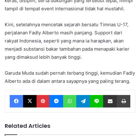
keras, disiplin, serta dukungan yang tersebut tepat, mimpi
tampil di tempat event internasional tidak hal mustahil.
Kini, setelahnya mencetak sejarah bersatu Timnas U-17,
perjalanan Fadly Alberto masih panjang. Support dari
rakyat Indonesia, seperti yang mana ia harapkan, akan
menjadi substansi bakar tambahan pada menapaki karier
yang dimaksud lebih banyak tinggi.
Garuda Muda sudah pernah terbang tinggi, kemudian Fadly
Alberto ada di dalam antara sayapnya yang paling terang.
Facebook
X
Pinterest
Messenger
WhatsApp
Telegram
Line
Share via Email
Print
Related Articles