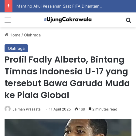
Infantino Akui Kesalahan Saat FIFA Dihantam Kontroversi Hak Komersial
Menu
S
Home
/
Olahraga
Olahraga
Profil Fadly Alberto, Bintang
Timnas Indonesia U-17 yang
tersebut Bawa Garuda Muda
ke Piala Global
Jaiman Prasasta
11 April 2025
169
2 minutes read