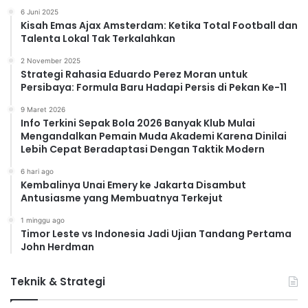
6 Juni 2025
Kisah Emas Ajax Amsterdam: Ketika Total Football dan
Talenta Lokal Tak Terkalahkan
2 November 2025
Strategi Rahasia Eduardo Perez Moran untuk
Persibaya: Formula Baru Hadapi Persis di Pekan Ke-11
9 Maret 2026
Info Terkini Sepak Bola 2026 Banyak Klub Mulai
Mengandalkan Pemain Muda Akademi Karena Dinilai
Lebih Cepat Beradaptasi Dengan Taktik Modern
6 hari ago
Kembalinya Unai Emery ke Jakarta Disambut
Antusiasme yang Membuatnya Terkejut
1 minggu ago
Timor Leste vs Indonesia Jadi Ujian Tandang Pertama
John Herdman
Teknik & Strategi