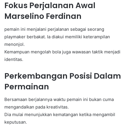
Fokus Perjalanan Awal
Marselino Ferdinan
pemain ini menjalani perjalanan sebagai seorang
playmaker berbakat. Ia diakui memiliki keterampilan
menonjol.
Kemampuan mengolah bola juga wawasan taktik menjadi
identitas.
Perkembangan Posisi Dalam
Permainan
Bersamaan berjalannya waktu pemain ini bukan cuma
mengandalkan pada kreativitas.
Dia mulai menunjukkan kematangan ketika mengambil
keputusan.