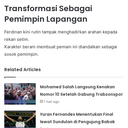
Transformasi Sebagai
Pemimpin Lapangan
Ferdinan kini rutin tampak menghadirkan arahan kepada
rekan setim.
Karakter berani membuat pemain ini diandalkan sebagai
sosok pemimpin.
Related Articles
Mohamed Salah Langsung Kenakan
Nomor 10 Setelah Gabung Trabzonspor
1 hari ago
Yuran Fernandes Menentukan Final
lewat Sundulan di Pengujung Babak