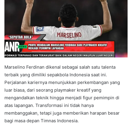
Marselino Ferdinan dikenal sebagai salah satu talenta
terbaik yang dimiliki sepakbola Indonesia saat ini.
Perjalanan kariernya menunjukkan perkembangan yang
luar biasa, dari seorang playmaker kreatif yang
mengandalkan teknik hingga menjadi figur pemimpin di
atas lapangan. Transformasi ini tidak hanya
membanggakan, tetapi juga memberikan harapan besar
bagi masa depan Timnas Indonesia.