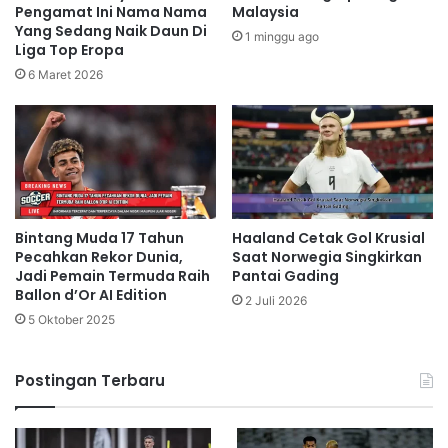
Pengamat Ini Nama Nama
Malaysia
Yang Sedang Naik Daun Di
1 minggu ago
Liga Top Eropa
6 Maret 2026
Bintang Muda 17 Tahun
Haaland Cetak Gol Krusial
Pecahkan Rekor Dunia,
Saat Norwegia Singkirkan
Jadi Pemain Termuda Raih
Pantai Gading
Ballon d’Or AI Edition
2 Juli 2026
5 Oktober 2025
Postingan Terbaru