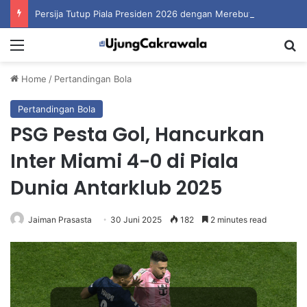
Persija Tutup Piala Presiden 2026 dengan Merebut Posisi Ketiga
Menu
S
Home
/
Pertandingan Bola
Pertandingan Bola
PSG Pesta Gol, Hancurkan
Inter Miami 4-0 di Piala
Dunia Antarklub 2025
Jaiman Prasasta
30 Juni 2025
182
2 minutes read