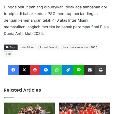
Hingga peluit panjang dibunyikan, tidak ada tambahan gol
tercipta di babak kedua. PSG menutup pertandingan
dengan kemenangan telak 4-0 atas Inter Miami,
memastikan langkah mereka ke babak perempat final Piala
Dunia Antarklub 2025.
Tags
Inter Miami
Lionel Messi
piala dunia antar club 2025
PSG
Facebook
X
Pinterest
Messenger
WhatsApp
Telegram
Line
Share via Email
Print
Related Articles