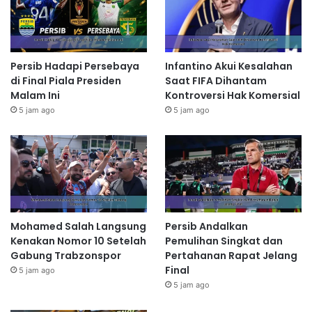
Persib Hadapi Persebaya
Infantino Akui Kesalahan
di Final Piala Presiden
Saat FIFA Dihantam
Malam Ini
Kontroversi Hak Komersial
5 jam ago
5 jam ago
Mohamed Salah Langsung
Persib Andalkan
Kenakan Nomor 10 Setelah
Pemulihan Singkat dan
Gabung Trabzonspor
Pertahanan Rapat Jelang
Final
5 jam ago
5 jam ago