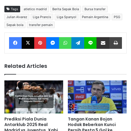
Tags
atletico madrid
Berita Sepak Bola
Bursa transfer
Julian Alvarez
Liga Prancis
Liga Spanyol
Pemain Argentina
PSG
Sepak bola
transfer pemain
Facebook
X
Pinterest
Messenger
WhatsApp
Telegram
Line
Share via Email
Print
Related Articles
Prediksi Piala Dunia
Tangan Kanan Bojan
Antarklub 2025 Real
Hodak Beberkan Kunci
Madrid vs Juventus, Xabi
Persib Pesta 5 Gol ke