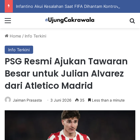
Infantino Akui Kesalahan Saat FIFA Dihantam Kontroversi Hak Komersial
Menu
S
Home
/
Info Terkini
Info Terkini
PSG Resmi Ajukan Tawaran
Besar untuk Julian Alvarez
dari Atletico Madrid
Jaiman Prasasta
3 Juni 2026
35
Less than a minute