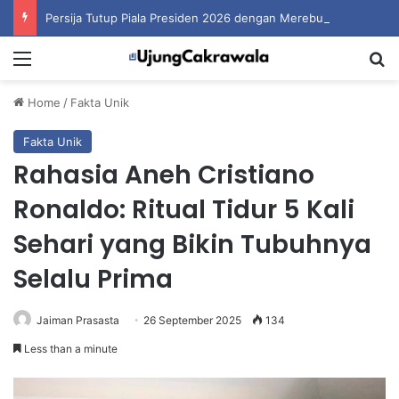
Persija Tutup Piala Presiden 2026 dengan Merebut Posisi Ketiga
Menu
S
Home
/
Fakta Unik
Fakta Unik
Rahasia Aneh Cristiano
Ronaldo: Ritual Tidur 5 Kali
Sehari yang Bikin Tubuhnya
Selalu Prima
Jaiman Prasasta
26 September 2025
134
Less than a minute