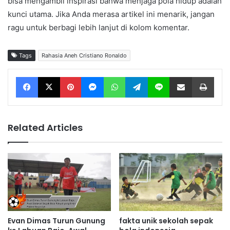
bisa mengambil inspirasi bahwa menjaga pola hidup adalah
kunci utama. Jika Anda merasa artikel ini menarik, jangan
ragu untuk berbagi lebih lanjut di kolom komentar.
Tags
Rahasia Aneh Cristiano Ronaldo
Facebook
X
Pinterest
Messenger
WhatsApp
Telegram
Line
Share via Email
Print
Related Articles
Evan Dimas Turun Gunung
fakta unik sekolah sepak