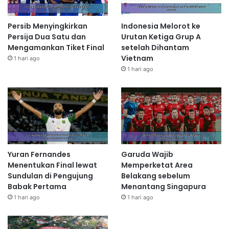
Persib Menyingkirkan
Indonesia Melorot ke
Persija Dua Satu dan
Urutan Ketiga Grup A
Mengamankan Tiket Final
setelah Dihantam
Vietnam
1 hari ago
1 hari ago
Yuran Fernandes
Garuda Wajib
Menentukan Final lewat
Memperketat Area
Sundulan di Pengujung
Belakang sebelum
Babak Pertama
Menantang Singapura
1 hari ago
1 hari ago