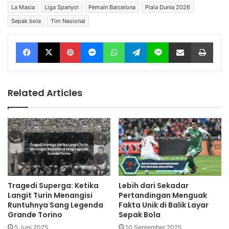
La Masia
Liga Spanyol
Pemain Barcelona
Piala Dunia 2026
Sepak bola
Tim Nasional
Facebook
X
Pinterest
Messenger
WhatsApp
Telegram
Line
Share via Email
Print
Related Articles
Tragedi Superga: Ketika
Lebih dari Sekadar
Langit Turin Menangisi
Pertandingan Menguak
Runtuhnya Sang Legenda
Fakta Unik di Balik Layar
Grande Torino
Sepak Bola
5 Juni 2025
10 September 2025