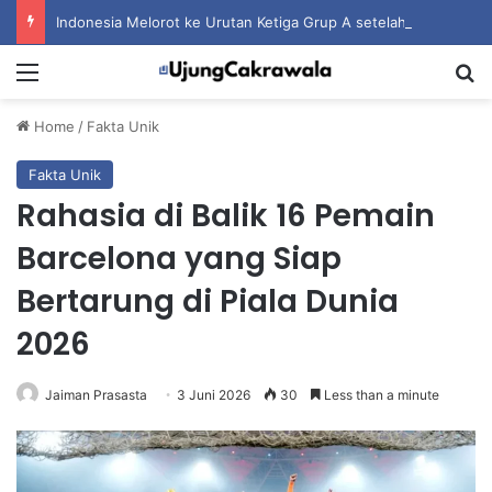
Indonesia Melorot ke Urutan Ketiga Grup A setelah Dihantam Vietnam
Menu
S
Home
/
Fakta Unik
Fakta Unik
Rahasia di Balik 16 Pemain
Barcelona yang Siap
Bertarung di Piala Dunia
2026
Jaiman Prasasta
3 Juni 2026
30
Less than a minute