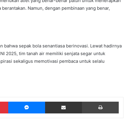
emerlukan atlet yang benar-benar patuh untuk menerapkan
 bisa berantakan. Namun, dengan pembinaan yang benar,
an bahwa sepak bola senantiasa berinovasi. Lewat hadirnya
025, tim tanah air memiliki senjata segar untuk
pirasi sekaligus memotivasi pembaca untuk selalu
Pinterest
Messenger
Share via Email
Print