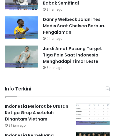
Babak Semifinal
3 hari ago
Danny Welbeck Jalani Tes
Medis Saat Chelsea Berburu
Pengalaman
4 hari ago
Jordi Amat Pasang Target
Tiga Poin Saat Indonesia
Menghadapi Timor Leste
5 hari ago
Info Terkini
Indonesia Melorot ke Urutan
Ketiga Grup A setelah
Dihantam Vietnam
21 jam ago
Indonesia Berpeluang