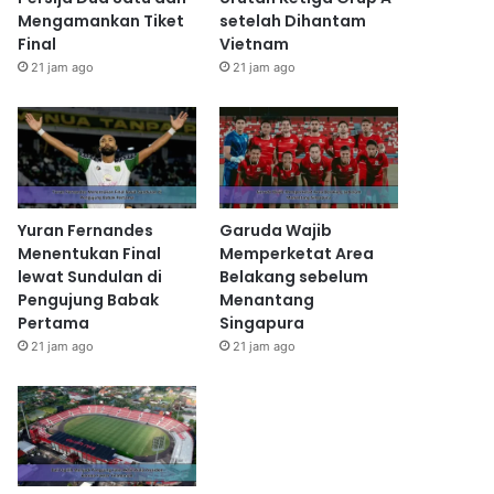
Mengamankan Tiket
setelah Dihantam
Final
Vietnam
21 jam ago
21 jam ago
Yuran Fernandes
Garuda Wajib
Menentukan Final
Memperketat Area
lewat Sundulan di
Belakang sebelum
Pengujung Babak
Menantang
Pertama
Singapura
21 jam ago
21 jam ago