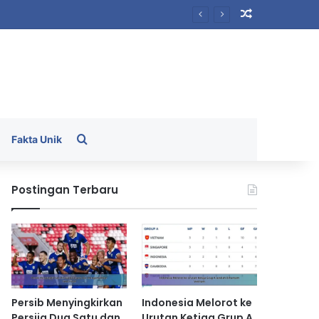
Random Arti
Search for
Fakta Unik
Postingan Terbaru
Persib Menyingkirkan
Indonesia Melorot ke
Persija Dua Satu dan
Urutan Ketiga Grup A