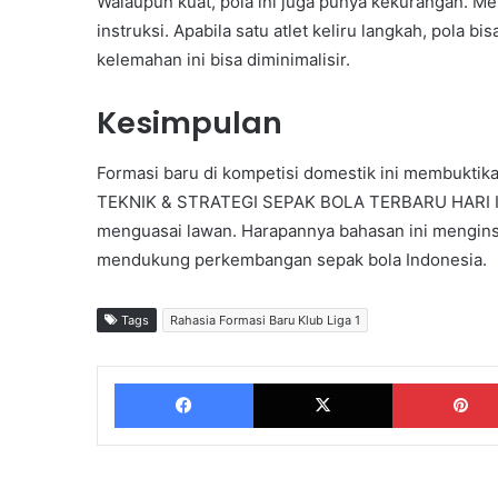
Walaupun kuat, pola ini juga punya kekurangan. M
instruksi. Apabila satu atlet keliru langkah, pola
kelemahan ini bisa diminimalisir.
Kesimpulan
Formasi baru di kompetisi domestik ini membuktik
TEKNIK & STRATEGI SEPAK BOLA TERBARU HARI INI 2
menguasai lawan. Harapannya bahasan ini mengins
mendukung perkembangan sepak bola Indonesia.
Tags
Rahasia Formasi Baru Klub Liga 1
Facebook
X