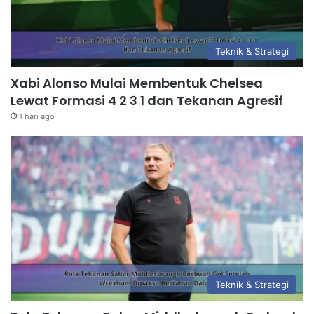
Teknik & Strategi
Xabi Alonso Mulai Membentuk Chelsea
Lewat Formasi 4 2 3 1 dan Tekanan Agresif
1 hari ago
Teknik & Strategi