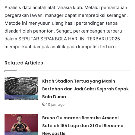
Analisis data adalah alat rahasia klub. Melalui pemantauan
pergerakan lawan, manager dapat memprediksi serangan.
Metode ini menyusun ulang hasil pertandingan tanpa
disadari oleh penonton. Sangat, perkembangan terbaru
dalam SEPUTAR SEPAKBOLA HARI INI TERBARU 2025
memperkuat dampak analitik pada kompetisi terbaru.
Related Articles
Kisah Stadion Tertua yang Masih
Bertahan dan Jadi Saksi Sejarah Sepak
Bola Dunia
10 jam ago
Bruno Guimaraes Resmi ke Arsenal
Setelah 195 Laga dan 31 Gol Bersama
Newcastle