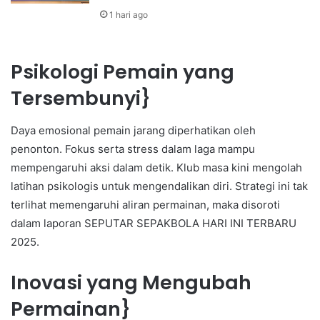
1 hari ago
Psikologi Pemain yang
Tersembunyi}
Daya emosional pemain jarang diperhatikan oleh
penonton. Fokus serta stress dalam laga mampu
mempengaruhi aksi dalam detik. Klub masa kini mengolah
latihan psikologis untuk mengendalikan diri. Strategi ini tak
terlihat memengaruhi aliran permainan, maka disoroti
dalam laporan SEPUTAR SEPAKBOLA HARI INI TERBARU
2025.
Inovasi yang Mengubah
Permainan}