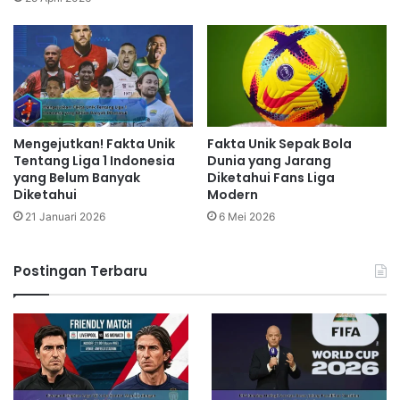
Mengejutkan! Fakta Unik
Fakta Unik Sepak Bola
Tentang Liga 1 Indonesia
Dunia yang Jarang
yang Belum Banyak
Diketahui Fans Liga
Diketahui
Modern
21 Januari 2026
6 Mei 2026
Postingan Terbaru