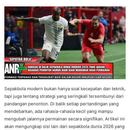
Sepakbola modern bukan hanya soal kecepatan dan teknik,
tapi juga tentang strategi yang seringkali tersembunyi dari
pandangan penonton. Di balik setiap pertandingan yang
mendebarkan, ada rahasia-rahasia kecil yang mampu
mengubah jalannya permainan secara signifikan. Artikel ini
akan mengungkap sisi lain dari sepakbola dunia 2026 yang