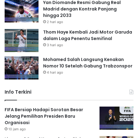
Yan Diomande Resmi Gabung Real
Madrid dengan Kontrak Panjang
hingga 2033
2 hari ago
Thom Haye Kembali Jadi Motor Garuda
dalam Laga Penentu Semifinal
3 hari ago
Mohamed Salah Langsung Kenakan
Nomor 10 Setelah Gabung Trabzonspor
4 hari ago
Info Terkini
FIFA Bersiap Hadapi Sorotan Besar
Jelang Pemilihan Presiden Baru
Organisasi
10 jam ago