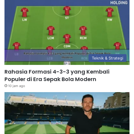
Teknik & Strategi
Rahasia Formasi 4-3-3 yang Kembali
Populer di Era Sepak Bola Modern
10 jam ago