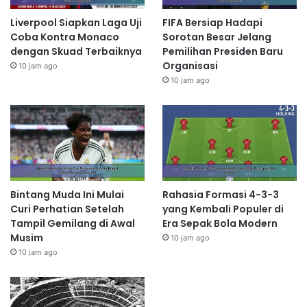
Liverpool Siapkan Laga Uji
FIFA Bersiap Hadapi
Coba Kontra Monaco
Sorotan Besar Jelang
dengan Skuad Terbaiknya
Pemilihan Presiden Baru
Organisasi
10 jam ago
10 jam ago
Bintang Muda Ini Mulai
Rahasia Formasi 4-3-3
Curi Perhatian Setelah
yang Kembali Populer di
Tampil Gemilang di Awal
Era Sepak Bola Modern
Musim
10 jam ago
10 jam ago