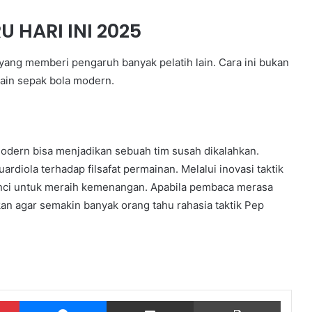
U HARI INI 2025
ang memberi pengaruh banyak pelatih lain. Cara ini bukan
rmain sepak bola modern.
odern bisa menjadikan sebuah tim susah dikalahkan.
uardiola terhadap filsafat permainan. Melalui inovasi taktik
kunci untuk meraih kemenangan. Apabila pembaca merasa
kan agar semakin banyak orang tahu rahasia taktik Pep
Pinterest
Messenger
Share via Email
Print