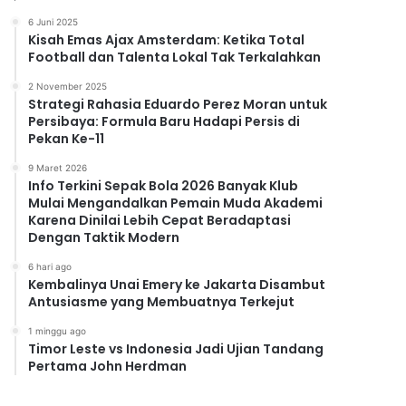
6 Juni 2025
Kisah Emas Ajax Amsterdam: Ketika Total
Football dan Talenta Lokal Tak Terkalahkan
2 November 2025
Strategi Rahasia Eduardo Perez Moran untuk
Persibaya: Formula Baru Hadapi Persis di
Pekan Ke-11
9 Maret 2026
Info Terkini Sepak Bola 2026 Banyak Klub
Mulai Mengandalkan Pemain Muda Akademi
Karena Dinilai Lebih Cepat Beradaptasi
Dengan Taktik Modern
6 hari ago
Kembalinya Unai Emery ke Jakarta Disambut
Antusiasme yang Membuatnya Terkejut
1 minggu ago
Timor Leste vs Indonesia Jadi Ujian Tandang
Pertama John Herdman