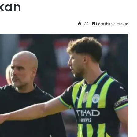
hkan
120
Less than a minute