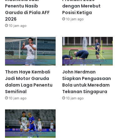
Penentu Nasib
dengan Merebut
Garuda di Piala AFF
Posisi Ketiga
2026
10 jam ago
10 jam ago
Thom Haye Kembali
John Herdman
Jadi Motor Garuda
Siapkan Penguasaan
dalam Laga Penentu
Bola untuk Meredam
Semifinal
Tekanan Singapura
10 jam ago
10 jam ago