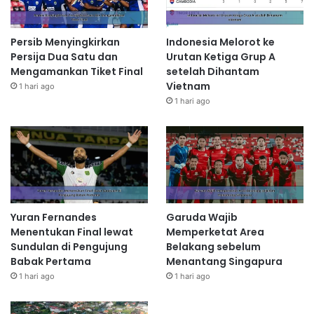
Persib Menyingkirkan
Indonesia Melorot ke
Persija Dua Satu dan
Urutan Ketiga Grup A
Mengamankan Tiket Final
setelah Dihantam
Vietnam
1 hari ago
1 hari ago
Yuran Fernandes
Garuda Wajib
Menentukan Final lewat
Memperketat Area
Sundulan di Pengujung
Belakang sebelum
Babak Pertama
Menantang Singapura
1 hari ago
1 hari ago