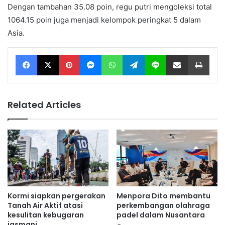
Dengan tambahan 35.08 poin, regu putri mengoleksi total
1064.15 poin juga menjadi kelompok peringkat 5 dalam
Asia.
Facebook
X
Pinterest
Messenger
WhatsApp
Telegram
Line
Share via Email
Print
Related Articles
Kormi siapkan pergerakan
Menpora Dito membantu
Tanah Air Aktif atasi
perkembangan olahraga
kesulitan kebugaran
padel dalam Nusantara
jasmani