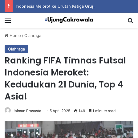
Indonesia Melorot ke Urutan Ketiga Grup A setelah Dihantam Vietnam
Menu
S
Home
/
Olahraga
Olahraga
Ranking FIFA Timnas Futsal
Indonesia Meroket:
Kedudukan 21 Dunia, Top 4
Asia!
Jaiman Prasasta
5 April 2025
149
1 minute read