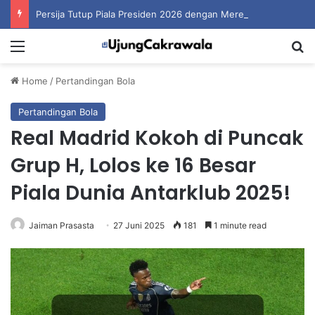
Persija Tutup Piala Presiden 2026 dengan Merebut Posisi Ketiga
Menu
S
Home
/
Pertandingan Bola
Pertandingan Bola
Real Madrid Kokoh di Puncak
Grup H, Lolos ke 16 Besar
Piala Dunia Antarklub 2025!
Jaiman Prasasta
27 Juni 2025
181
1 minute read