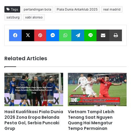
Tags
pertandingan bola
Piala Dunia Antarklub 2025
real madrid
salzburg
xabi alonso
Facebook
X
Pinterest
Messenger
WhatsApp
Telegram
Line
Share via Email
Print
Related Articles
Hasil Kualifikasi Piala Dunia
Vietnam Tampil Lebih
2026 Zona Eropa Belanda
Tenang Saat Nguyen
Pesta Gol, Serbia Puncaki
Quang Hai Mengatur
Grup
Tempo Permainan